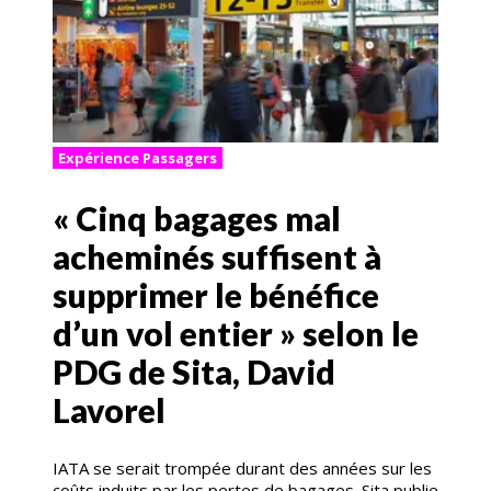
Expérience Passagers
« Cinq bagages mal
acheminés suffisent à
supprimer le bénéfice
d’un vol entier » selon le
PDG de Sita, David
Lavorel
IATA se serait trompée durant des années sur les
coûts induits par les pertes de bagages. Sita publie