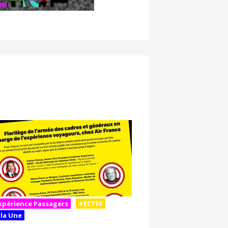
xpérience Passagers
#ECTFF
 la Une