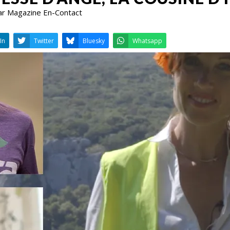
ar Magazine En-Contact
LinkedIn
Twitter
Bluesky
W