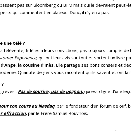
 passent pas sur Bloomberg ou BFM mais qui le devraient peut-êt
perts qui commentent en plateau. Donc, il n’y en a pas.
e une télé ?
e la télévente, fidèles à leurs convictions, pas toujours compris de 
stomer Experience
, qui ont leur avis sur tout et sortent un livre 
d’Ange, la cousine d’Inès.
Elle partage ses bons conseils et dé
moderne. Quantité de gens vous racontent qu’ils savent et ont la
 ?
 grèves :
Pas de sourire, pas de pognon
,
qui est digne d’une leç
 pour ton cours au Nasdaq,
par le fondateur d’un forum de ouf, bi
ar effraction
,
par le Frère Samuel Rouvillois.