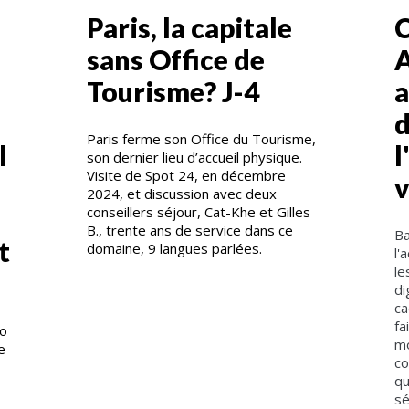
Paris, la capitale
C
sans Office de
A
Tourisme? J-4
a
d
Paris ferme son Office du Tourisme,
l
l
son dernier lieu d’accueil physique.
Visite de Spot 24, en décembre
2024, et discussion avec deux
conseillers séjour, Cat-Khe et Gilles
B., trente ans de service dans ce
Ba
t
domaine, 9 langues parlées.
l'
le
di
ca
fa
ro
mo
e
co
qu
sé