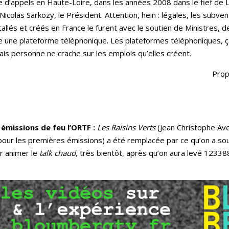
entre d’appels en Haute-Loire, dans les années 2008 dans le fief d
colas Sarkozy, le Président. Attention, hein : légales, les subven
tallés et créés en France le furent avec le soutien de Ministres, d
rite une plateforme téléphonique. Les plateformes téléphoniques,
is personne ne crache sur les emplois qu’elles créent.
Prop
émissions de feu l’ORTF :
Les Raisins Verts
(Jean Christophe Av
 pour les premières émissions) a été remplacée par ce qu’on a sous
r animer le
talk chaud,
très bientôt, après qu’on aura levé 123388
…