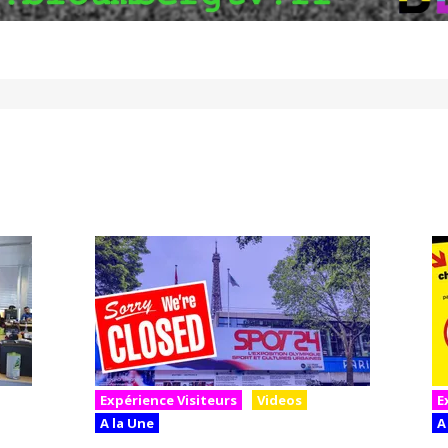
Expérience Visiteurs
Videos
E
A la Une
A