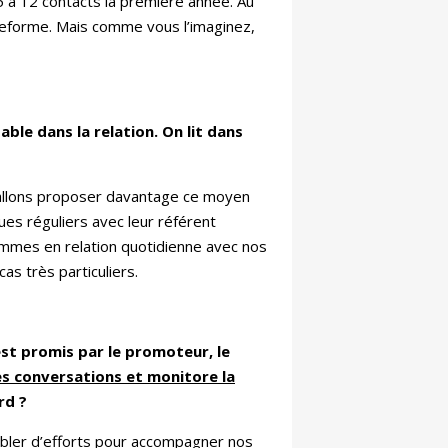
 5 à 12 contacts la première année. Au
plateforme. Mais comme vous l’imaginez,
ble dans la relation. On lit dans
s allons proposer davantage ce moyen
ues réguliers avec leur référent
mmes en relation quotidienne avec nos
as très particuliers.
est promis par le promoteur, le
es conversations et monitore la
rd ?
ubler d’efforts pour accompagner nos