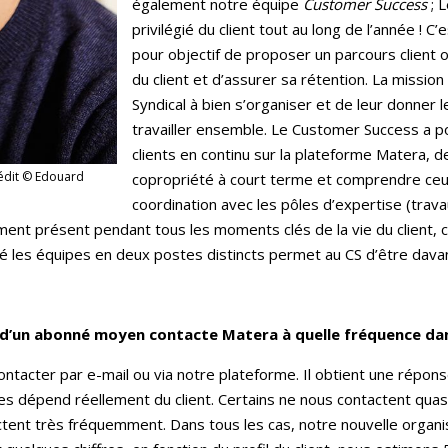
également notre équipe
Customer Success
; L
privilégié du client tout au long de l’année ! C’
pour objectif de proposer un parcours client o
du client et d’assurer sa rétention. La mission 
Syndical à bien s’organiser et de leur donner 
travailler ensemble. Le Customer Success a p
clients en continu sur la plateforme Matera, d
rédit © Edouard
copropriété à court terme et comprendre ceu
coordination avec les pôles d’expertise (trava
ment présent pendant tous les moments clés de la vie du client
ndé les équipes en deux postes distincts permet au CS d’être dava
 d’un abonné moyen contacte Matera à quelle fréquence dan
ntacter par e-mail ou via notre plateforme. Il obtient une répon
es dépend réellement du client. Certains ne nous contactent qu
ctent très fréquemment. Dans tous les cas, notre nouvelle organ