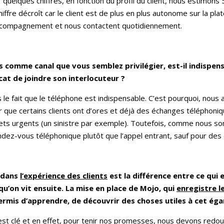
 quelques chiffres, en fonction du profil du client, nous estimons
 chiffre décroît car le client est de plus en plus autonome sur la 
’accompagnement et nous contactent quotidiennement.
s comme canal que vous semblez privilégier, est-il indispensa
licat de joindre son interlocuteur ?
 le fait que le téléphone est indispensable. C’est pourquoi, nou
r que certains clients ont d’ores et déjà des échanges téléphoniq
ets urgents (un sinistre par exemple). Toutefois, comme nous so
endez-vous téléphonique plutôt que l’appel entrant, sauf pour des c
s dans
l’expérience des clients
est la différence entre ce qui 
qu’on vit ensuite. La mise en place de Mojo, qui
enregistre l
 permis d’apprendre, de découvrir des choses utiles à cet éga
st clé et en effet, pour tenir nos promesses, nous devons redo