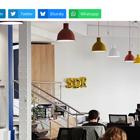
LinkedIn
Twitter
Bluesky
W