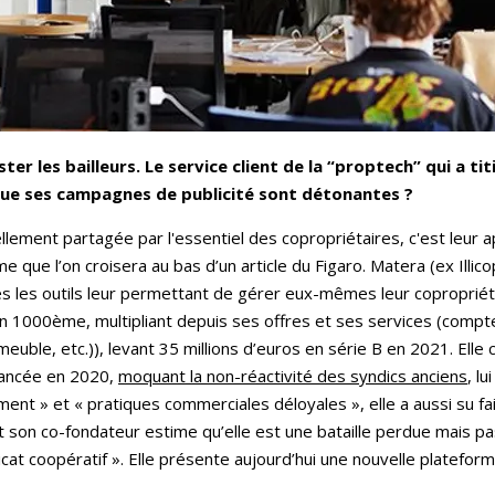
er les bailleurs. Le service client de la “proptech” qui a tit
t que ses campagnes de publicité sont détonantes ?
ellement partagée par l'essentiel des copropriétaires, c'est leur a
que l’on croisera au bas d’un article du Figaro. Matera (ex Illic
es les outils leur permettant de gérer eux-mêmes leur copropriété
n 1000ème, multipliant depuis ses offres et ses services (compt
uble, etc.)), levant 35 millions d’euros en série B en 2021. Elle 
lancée en 2020,
moquant la non-réactivité des syndics anciens
, l
 » et « pratiques commerciales déloyales », elle a aussi su faire 
son co-fondateur estime qu’elle est une bataille perdue mais pas
at coopératif ». Elle présente aujourd’hui une nouvelle plateform