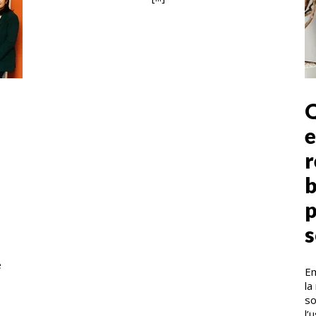
Q
e
r
b
s
e
Em
la
so
l’