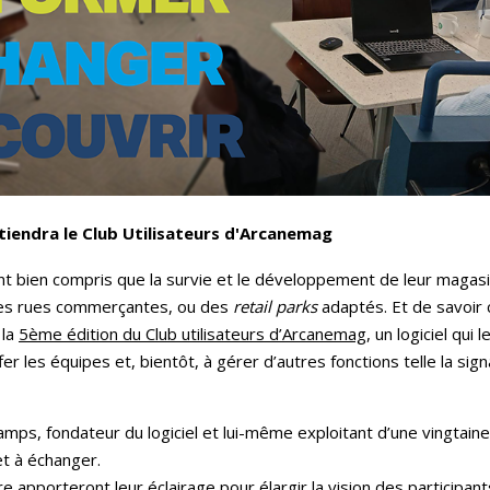
se tiendra le Club Utilisateurs d'Arcanemag
t bien compris que la survie et le développement de leur magas
nnes rues commerçantes, ou des
retail parks
adaptés. Et de savoir c
 la
5ème édition du Club utilisateurs d’Arcanemag
, un logiciel qui
r les équipes et, bientôt, à gérer d’autres fonctions telle la signa
hamps, fondateur du logiciel et lui-même exploitant d’une vingtain
et à échanger.
ure apporteront leur éclairage pour élargir la vision des participant