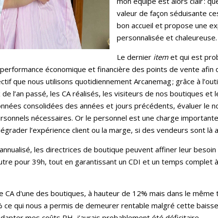
mon équipe est alors clair : qu
valeur de façon séduisante ce
bon accueil et propose une ex
personnalisée et chaleureuse.
Le dernier
item
et qui est pro
la performance économique et financière des points de vente afin 
jectif que nous utilisons quotidiennement Arcanemag ; grâce à l’out
ux de l’an passé, les CA réalisés, les visiteurs de nos boutiques et
onnées consolidées des années et jours précédents, évaluer le n
ersonnels nécessaires. Or le personnel est une charge importante
grader l’expérience client ou la marge, si des vendeurs sont là alo
nnualisé, les directrices de boutique peuvent affiner leur besoin 
tre pour 39h, tout en garantissant un CDI et un temps complet à 
le CA d'une des boutiques, à hauteur de 12% mais dans le même 
 ce qui nous a permis de demeurer rentable malgré cette baisse d’
’adapter mes coûts RH, j’aurais probablement été déficitaire.