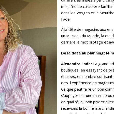
différences mises à part, ce 
moi, c’est le caractère familial
dans les Vosges et la Meurthe
Fade.
À la tête de magasins aux en
un Maisons du Monde, la quadr
derrière le mot pilotage et ave
De la data au planning : le n
Alexandra Fade :
La grande di
boutiques, en essayant de prév
équipes, en nombre suffisant,
clés : l’expérience en magasins
Ce que peut faire un bon comm
s’appuyer sur une marque ou 
de qualité, au bon prix et avec
recevions la bonne marchandi