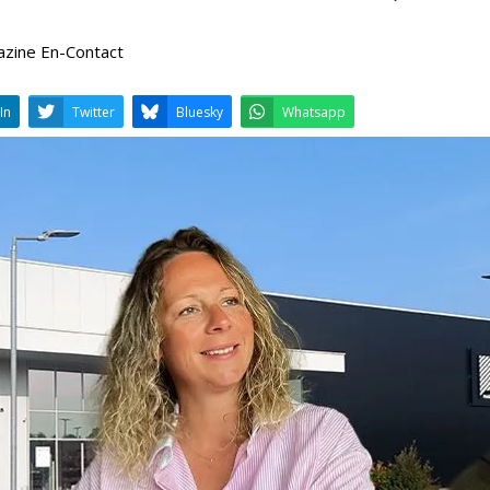
azine En-Contact
LinkedIn
Twitter
Bluesky
W