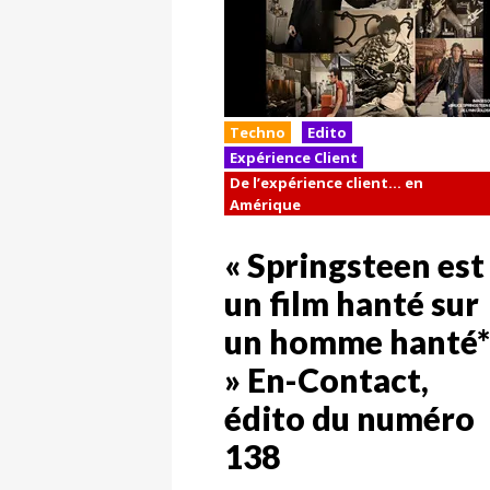
Techno
Edito
Expérience Client
De l’expérience client… en
Amérique
« Springsteen est
un film hanté sur
un homme hanté*
» En-Contact,
édito du numéro
138