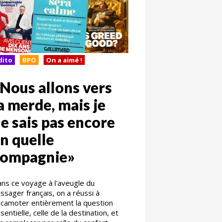
dito
BPO
On a aimé !
Nous allons vers
a merde, mais je
e sais pas encore
n quelle
compagnie»
ns ce voyage à l'aveugle du
ssager français, on a réussi à
camoter entièrement la question
sentielle, celle de la destination, et