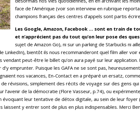
désormais nos vies quotidiennes, en en archivant les moind
face de l’Amérique (voir son interview en rubrique report
champions français des centres d’appels sont partis écrire 
Les Google, Amazon, Facebook … sont en train de tou
et n’apprécient pas du tout qu’on leur pose des ques
sujet de Amazon Go), ni sur un parking de Starbucks ni aille
de LinkedIn), bientôt ils nous recommanderont quel film aller voir et
 vendant peut-être le billet qu’on aura payé sur leur application
sir d’y emprunter. Puisque les GAFA ne se sont pas, heureusement,
aient nos vacances, En-Contact en a préparé un ersatz, comme 
s de révisions, simplement des récits de voyage sur des gens qui
 sur l’avenir de la démocratie (Flore Vasseur, p.74), ou expérime
n évoquant leur tentative de détox digitale, au sein de leur foyer (A
 laissent y entrer sont de plus en plus indispensables. Merci Ben