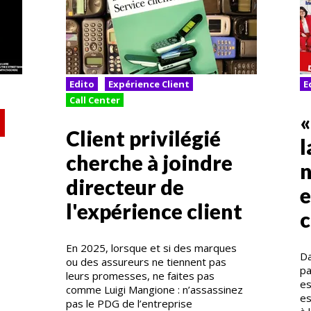
Edito
Expérience Client
E
Call Center
«
Client privilégié
l
cherche à joindre
n
directeur de
e
l'expérience client
En 2025, lorsque et si des marques
Da
ou des assureurs ne tiennent pas
pa
leurs promesses, ne faites pas
es
comme Luigi Mangione : n’assassinez
es
pas le PDG de l’entreprise