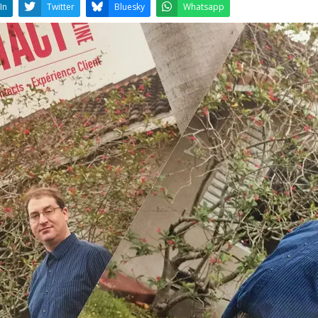
LinkedIn
Twitter
Bluesky
W