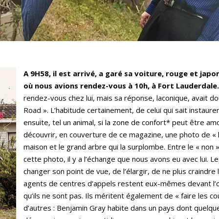
A 9H58, il est arrivé, a garé sa voiture, rouge et jap
où nous avions rendez-vous à 10h, à Fort Lauderdale.
rendez-vous chez lui, mais sa réponse, laconique, avait d
Road ». L’habitude certainement, de celui qui sait instaure
ensuite, tel un animal, si la zone de confort* peut être a
découvrir, en couverture de ce magazine, une photo de « 
maison et le grand arbre qui la surplombe. Entre le « non »
cette photo, il y a l’échange que nous avons eu avec lui. 
changer son point de vue, de l’élargir, de ne plus craindre l
agents de centres d’appels restent eux-mêmes devant l’o
qu’ils ne sont pas. Ils méritent également de « faire les 
d’autres : Benjamin Gray habite dans un pays dont quelqu