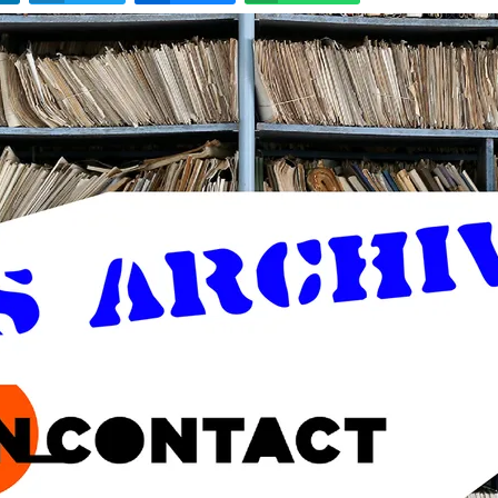
LinkedIn
Twitter
Bluesky
W