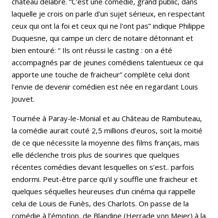
château délabré. “C'est une comédie, grand public, dans
laquelle je crois on parle d'un sujet sérieux, en respectant
ceux qui ont la foi et ceux qui ne l'ont pas” indique Philippe
Duquesne, qui campe un clerc de notaire détonnant et
bien entouré: “ Ils ont réussi le casting : on a été
accompagnés par de jeunes comédiens talentueux ce qui
apporte une touche de fraicheur” complète celui dont
l'envie de devenir comédien est née en regardant Louis
Jouvet.
Tournée à Paray-le-Monial et au Château de Rambuteau,
la comédie aurait couté 2,5 millions d’euros, soit la moitié
de ce que nécessite la moyenne des films français, mais
elle déclenche trois plus de sourires que quelques
récentes comédies devant lesquelles on s’est.. parfois
endormi. Peut-être parce qu’il y souffle une fraicheur et
quelques séquelles heureuses d’un cinéma qui rappelle
celui de Louis de Funès, des Charlots. On passe de la
comédie à l’émotion, de Blandine (Herrade von Meier) à la