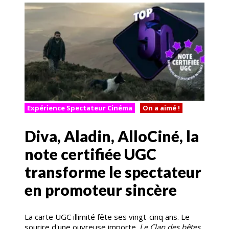
Expérience Spectateur Cinéma
On a aimé !
Diva, Aladin, AlloCiné, la
note certifiée UGC
transforme le spectateur
en promoteur sincère
La carte UGC illimité fête ses vingt-cinq ans. Le
sourire d'une ouvreuse importe.
Le Clan des bêtes
,