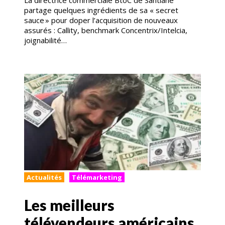
La directrice commerciale BtoC de Santiane
partage quelques ingrédients de sa « secret
sauce » pour doper l’acquisition de nouveaux
assurés : Callity, benchmark Concentrix/Intelcia,
joignabilité…
Actualités
Télémarketing
Les meilleurs
télévendeurs américains