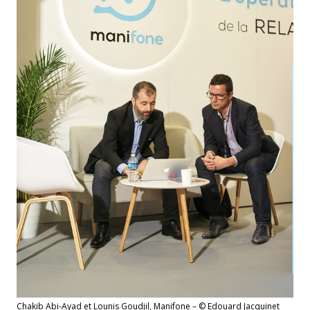
Chakib Abi-Ayad et Lounis Goudjil, Manifone – © Edouard Jacquinet