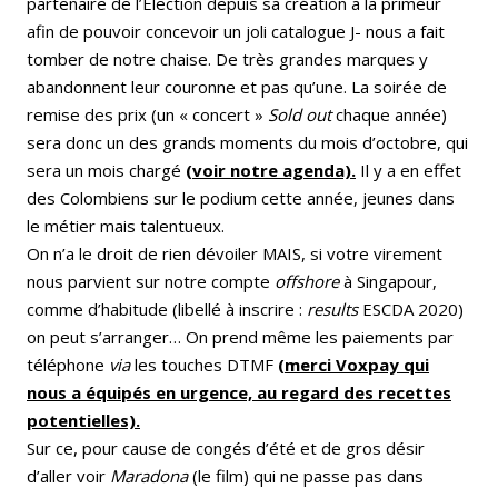
partenaire de l’Élection depuis sa création a la primeur
afin de pouvoir concevoir un joli catalogue J- nous a fait
tomber de notre chaise. De très grandes marques y
abandonnent leur couronne et pas qu’une. La soirée de
remise des prix (un « concert »
Sold out
chaque année)
sera donc un des grands moments du mois d’octobre, qui
sera un mois chargé
(voir notre agenda).
Il y a en effet
des Colombiens sur le podium cette année, jeunes dans
le métier mais talentueux.
On n’a le droit de rien dévoiler MAIS, si votre virement
nous parvient sur notre compte
offshore
à Singapour,
comme d’habitude (libellé à inscrire :
results
ESCDA 2020)
on peut s’arranger… On prend même les paiements par
téléphone
via
les touches DTMF
(merci Voxpay qui
nous a équipés en urgence, au regard des recettes
potentielles).
Sur ce, pour cause de congés d’été et de gros désir
d’aller voir
Maradona
(le film) qui ne passe pas dans