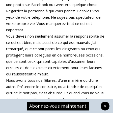
une photo sur Facebook ou tweeterai quelque chose.
Regardez la personne à qui vous parlez. Décollez vos
yeux de votre téléphone. Ne soyez pas spectateur de
votre propre vie. Vous manquerez tout ce qui est
important.
Vous devez non seulement assumer la responsabilité de
ce qui est bien, mais aussi de ce qui est mauvais. J’ai
remarqué, que ce soit parmi les dirigeants ou ceux qui
protègent leurs collègues en de nombreuses occasions,
que ce sont ceux qui sont capables d’assumer leurs
erreurs et de s’excuser directement pour leurs lacunes
qui réussissent le mieux.
Nous avons tous nos fêlures, d’une manière ou d’une
autre. Prétendre le contraire, ou attendre de quelqu’un
qu’il ne le soit pas, c’est absurde. Et quand vous ne vous
en sortez pas, dites-le. Ne vous trouvez pas des
excuses. Les excuses ne se sont guère que des
Abonnez-vous maintenant
×
explications, elles n’excusent rien. Soyez honnêtes avec