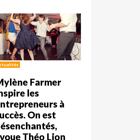
ctualités
Mylène Farmer
nspire les
ntrepreneurs à
uccès. On est
ésenchantés,
voue Théo Lion