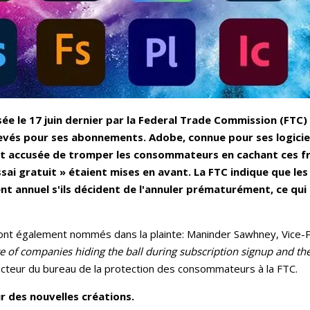
ée le 17 juin dernier par la Federal Trade Commission (FTC) 
élevés pour ses abonnements. Adobe, connue pour ses logic
 est accusée de tromper les consommateurs en cachant ces fr
i gratuit » étaient mises en avant. La FTC indique que les 
 annuel s'ils décident de l'annuler prématurément, ce qui
ont également nommés dans la plainte: Maninder Sawhney, Vice-P
re of companies hiding the ball during subscription signup and th
ecteur du bureau de la protection des consommateurs à la FTC.
our des nouvelles créations.