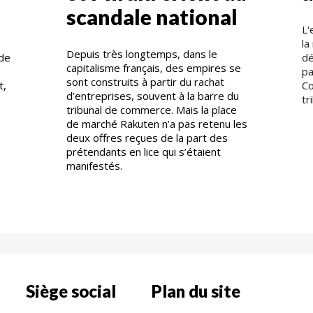
scandale national
L'
la
Depuis très longtemps, dans le
nde
dé
capitalisme français, des empires se
pa
sont construits à partir du rachat
t,
Co
d’entreprises, souvent à la barre du
tr
tribunal de commerce. Mais la place
de marché Rakuten n’a pas retenu les
deux offres reçues de la part des
prétendants en lice qui s’étaient
manifestés.
Siège social
Plan du site