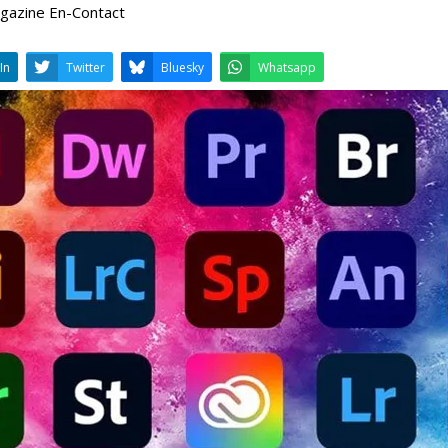
Magazine En-Contact
LinkedIn
Twitter
Bluesky
W