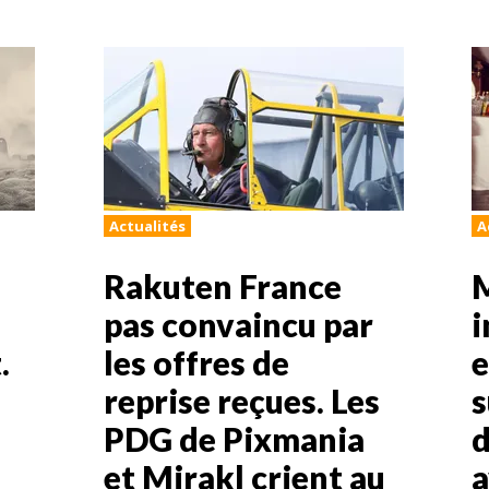
Actualités
A
Rakuten France
pas convaincu par
i
.
les offres de
e
reprise reçues. Les
s
PDG de Pixmania
d
et Mirakl crient au
a