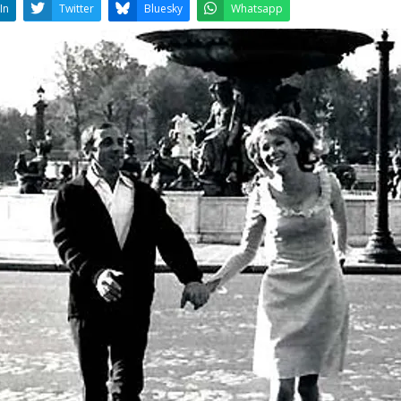
LinkedIn
Twitter
Bluesky
W