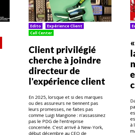
Edito
Expérience Client
E
Call Center
«
Client privilégié
l
cherche à joindre
n
directeur de
e
l'expérience client
En 2025, lorsque et si des marques
Da
ou des assureurs ne tiennent pas
pa
leurs promesses, ne faites pas
es
comme Luigi Mangione : n’assassinez
es
pas le PDG de l’entreprise
à 
concernée. C’est arrivé à New-York,
ma
début décembre au CEO de