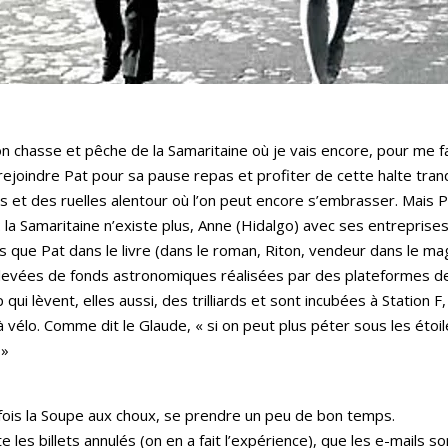
yon chasse et pêche de la Samaritaine où je vais encore, pour me fai
û rejoindre Pat pour sa pause repas et profiter de cette halte tran
ues et des ruelles alentour où l’on peut encore s’embrasser. Mais
 : la Samaritaine n’existe plus, Anne (Hidalgo) avec ses entreprises
s que Pat dans le livre (dans le roman, Riton, vendeur dans le ma
 levées de fonds astronomiques réalisées par des plateformes de 
qui lèvent, elles aussi, des trilliards et sont incubées à Station F
r à vélo. Comme dit le Glaude, « si on peut plus péter sous les étoi
 »
fois la Soupe aux choux, se prendre un peu de bon temps.
les billets annulés (on en a fait l’expérience), que les e-mails son