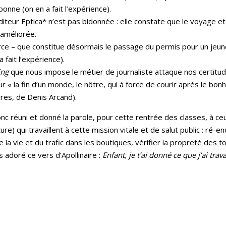
onne (on en a fait l’expérience).
diteur Eptica* n’est pas bidonnée : elle constate que le voyage et
s améliorée.
ce – que constitue désormais le passage du permis pour un jeune 
fait l’expérience).
ing
que nous impose le métier de journaliste attaque nos certitude
 « la fin d’un monde, le nôtre, qui à force de courir après le bonh
ares, de Denis Arcand).
nc réuni et donné la parole, pour cette rentrée des classes, à ceu
ure) qui travaillent à cette mission vitale et de salut public : ré-e
e la vie et du trafic dans les boutiques, vérifier la propreté des to
s adoré ce vers d’Apollinaire :
Enfant, je t’ai donné ce que j’ai trava