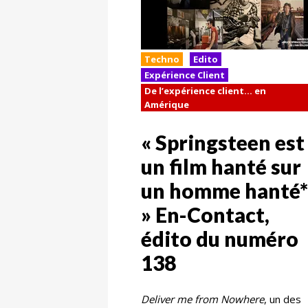
Techno
Edito
Expérience Client
De l’expérience client… en
Amérique
« Springsteen est
un film hanté sur
un homme hanté*
» En-Contact,
édito du numéro
138
Deliver me from Nowhere
, un des