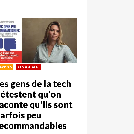
echno
On a aimé !
es gens de la tech
étestent qu'on
aconte qu'ils sont
arfois peu
recommandables