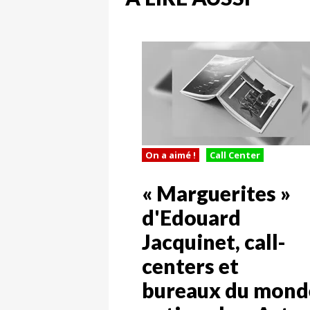
On a aimé !
Call Center
« Marguerites »
d'Edouard
Jacquinet, call-
centers et
bureaux du mond