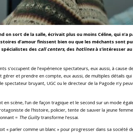
and on sort de la salle, écrivait plus ou moins Céline, qui n’a 
histoires d’amour finissent bien ou que les méchants sont pun
s spécialistes des
call centers,
des
hotlines
à s’intéresser au
ants s’occupent de l’expérience spectateurs, eux aussi, à cause de
nt gérer et prendre en compte, eux aussi, de multiples détails 
ou le spectateur bruyant, UGC ou le directeur de la Pagode n’y peuv
t en scène, l’un de façon tragique et le second sur un mode ég
otagoniste de l’histoire, policier, tente de sauver la jeune femme q
ionnant =
The Guilty
transforme l’essai.
 doit « parler comme un blanc » pour progresser dans sa société d