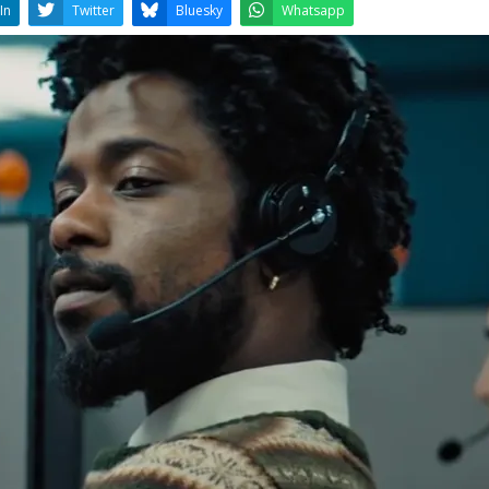
LinkedIn
Twitter
Bluesky
W