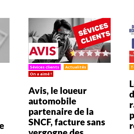
Sévices clients
Actualités
T
On a aimé !
L
Avis, le loueur
d
automobile
r
partenaire de la
p
SNCF, facture sans
e
vergogne des