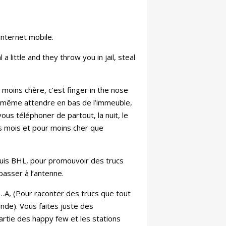
internet mobile.
al a little and they throw you in jail, steal
moins chère, c’est finger in the nose
ont même attendre en bas de l’immeuble,
ous téléphoner de partout, la nuit, le
es mois et pour moins cher que
uis BHL, pour promouvoir des trucs
asser à l’antenne.
e…A, (Pour raconter des trucs que tout
inde). Vous faites juste des
partie des happy few et les stations