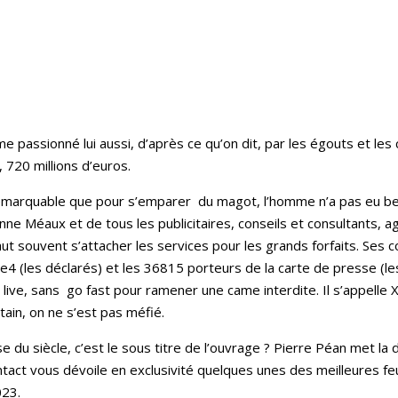
 passionné lui aussi, d’après ce qu’on dit, par les égouts et les
, 720 millions d’euros.
remarquable que pour s’emparer du magot, l’homme n’a pas eu beso
 Anne Méaux et de tous les publicitaires, conseils et consultants,
aut souvent s’attacher les services pour les grands forfaits. Ses c
e4 (les déclarés) et les 36815 porteurs de la carte de presse 
rect live, sans go fast pour ramener une came interdite. Il s’appelle
tain, on ne s’est pas méfié.
 du siècle, c’est le sous titre de l’ouvrage ? Pierre Péan met la d
ntact vous dévoile en exclusivité quelques unes des meilleures feu
023.