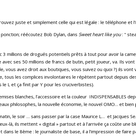
ouvez juste et simplement celle qui est légale : le téléphone et l’
a ponction; réécoutez Bob Dylan, dans
Sweet heart like you
: " ste
 3 millions de drogués potentiels prêts à tout pour avoir la came 
e avec ses 50 millions de francs de butin, petit joueur, va. Ils v
e, vous avez droit aux boutiques, vous suivez ou quoi ?) ils vont v
nde, tous les complices involontaires le répètent partout depuis d
le L et ça finit par Y pour les cruciverbistes).
hemises blanches, l’accessoire et la couleur INDISPENSABLES dep
eaux philosophes, la nouvelle économie, le nouvel OMO… et bien p
 matin, le soir … sans passer par la case Maurice L… et Jacques S
-là, ils mettent « digital » partout et à l’arrivée ça coûte une bl
 dans le 8ème : le journaliste de base, il a l’impression de faire 