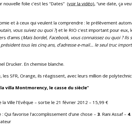
ur nouvelle folie c’est les “Dates”
(voir la vidéo)
, “une date, ça veu
omie et à ceux qui veulent la comprendre : le prélèvement automat
utain, vous suivez ou quoi ?
) et le RIO c’est important pour eux, l
ers d’amis (
Mais bordel, Facebook, vous connaissez ou quoi ? Ils s
président tous les cinq ans, d’adresse e-mail… le seul truc import
hel Drucker. En chemise blanche.
 les SFR, Orange, ils réagissent, avec leurs million de polytechni
à la villa Montmorency, le casse du siècle”
 la Ville l’Evêque – sortie le 21 février 2012 – 15,99 €
e : Qui favorise l’accomplissement d’une chose –
3
. Rani Assaf –
4
rateur