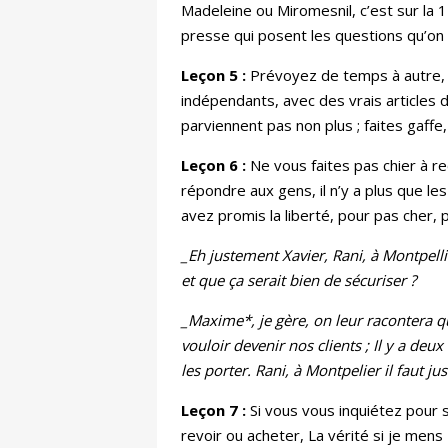
Madeleine ou Miromesnil, c’est sur la 1
presse qui posent les questions qu’on 
Leçon 5 :
Prévoyez de temps à autre, q
indépendants, avec des vrais articles de
parviennent pas non plus ; faites gaffe,
Leçon 6 :
Ne vous faites pas chier à re
répondre aux gens, il n’y a plus que le
avez promis la liberté, pour pas cher,
_Eh justement Xavier, Rani, à Montpellier,
et que ça serait bien de sécuriser ?
_Maxime*, je gère, on leur racontera qu
vouloir devenir nos clients ; Il y a deu
les porter. Rani, à Montpelier il faut j
Leçon 7 :
Si vous vous inquiétez pour s
revoir ou acheter, La vérité si je mens