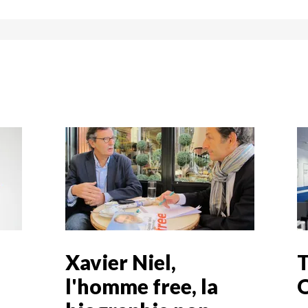
Xavier Niel,
T
l'homme free, la
O