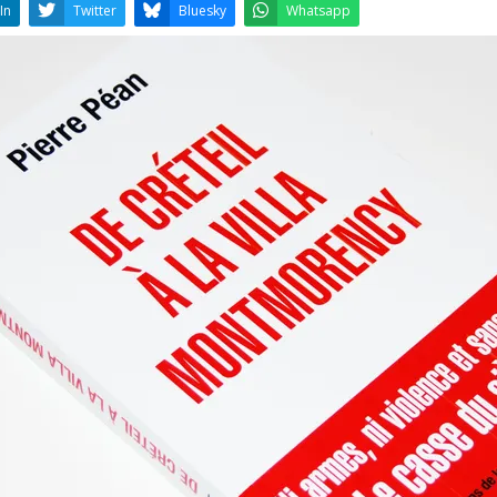
LinkedIn
Twitter
Bluesky
W