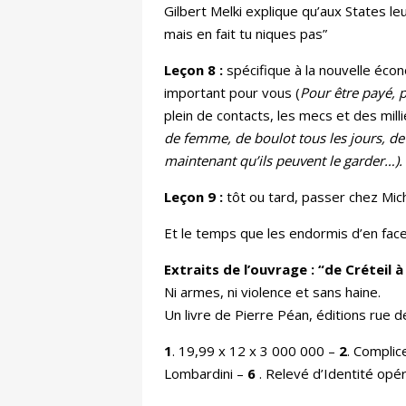
Gilbert Melki explique qu’aux States le
mais en fait tu niques pas”
Leçon 8 :
spécifique à la nouvelle écon
important pour vous (
Pour être payé, p
plein de contacts, les mecs et des milli
de femme, de boulot tous les jours, de 
maintenant qu’ils peuvent le garder…).
Leçon 9 :
tôt ou tard, passer chez Mic
Et le temps que les endormis d’en face,
Extraits de l’ouvrage : “de Créteil 
Ni armes, ni violence et sans haine.
Un livre de Pierre Péan, éditions rue de
1
. 19,99 x 12 x 3 000 000 –
2
. Complic
Lombardini –
6
. Relevé d’Identité opé