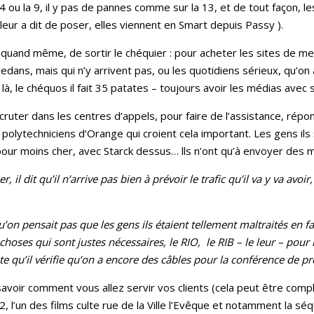
4 ou la 9, il y pas de pannes comme sur la 13, et de tout façon, l
leur a dit de poser, elles viennent en Smart depuis Passy ).
uand même, de sortir le chéquier : pour acheter les sites de med
dans, mais qui n’y arrivent pas, ou les quotidiens sérieux, qu’on a
 là, le chéquos il fait 35 patates – toujours avoir les médias avec s
cruter dans les centres d’appels, pour faire de l’assistance, répon
s polytechniciens d’Orange qui croient cela important. Les gens ils 
 pour moins cher, avec Starck dessus… lls n’ont qu’à envoyer des
 il dit qu’il n’arrive pas bien à prévoir le trafic qu’il va y va avoir
’on pensait pas que les gens ils étaient tellement maltraités en f
x choses qui sont justes nécessaires, le RIO, le RIB – le leur – pour
uste qu’il vérifie qu’on a encore des câbles pour la conférence de pr
avoir comment vous allez servir vos clients (cela peut être comp
 2, l’un des films culte rue de la Ville l’Evêque et notamment la s