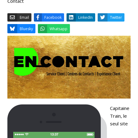
Contact
Email
Facebook
LinkedIn
Bluesky
Whatsapp
Capitaine
Train, le
seul site