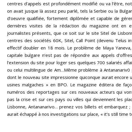
centres d’appels est profondément modifié ou va l’être, 
on avait jusque là assez peu parlé, tels la Serbie ou la Bulg
d’oeuvre qualifiée, fortement diplômée et capable de gérer
dernières visites de la rédaction du magazine ont en e
journalistes présents, que ce soit sur le site Sitel de Lisbon
centres des sociétés 60K, Sitel, Call Point (devenu Telus in
effectif doubler en 18 mois. Le problème de Maya Yaneva, d
capitale bulgare n’est pas de répondre aux appels d’offr
l’extension du site pour loger ses quelques 700 salariés affa
ou celui multilingue de Am…Même problème à Antananariv0 
dont le nouveau site impressionne quiconque aurait encore 
usines malgaches » en BPO. Le magazine éditera de faço
numéros des reportages sur ces nouveaux acteurs qui von
pas la crise et sur ces pays ou villes qui deviennent les pl
Lisbonne, Antananarivo… prenez vos billets et embarquez ; 
aurait échappé à nos investigations sur place, « it’s still time to