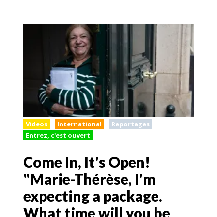
Videos
International
Reportages
Entrez, c'est ouvert
Come In, It's Open!
"Marie-Thérèse, I'm
expecting a package.
What time will you be