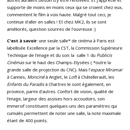
autres auraient besoin d'y être rénovées. Et j'apprécie et
supporte de moins en moins ceux qui se croient chez eux,
commentent le film à voix haute. Malgré tout ceci, je
continue d'aller en salles ! Et chez MK2, ils se sont
améliorés, question sourires de l'ouvreuse :)
C'est à savoir
: une seule salle* de cinéma à Paris est
labellisée Excellence par la CST, la Commission Supérieure
Technique de l'image et du son: la salle 1 du
Publicis
Cinémas
sur le haut des Champs-Elysées ( *outre la
grande salle de projection du CNC). Mais l'
espace
Miramar
à Cannes,
Monciné
à Anglet, le
Loft
à Châtellerault, les
Enfants du Paradis
à Chartres le sont également, en
province, parmi d'autres. Confort de vision, qualité de
l'image, largeur des assises hors accoudoirs, son
immersif constituent quelques-uns des paramètres qui
cumulés permettent de noter une salle, la note maximale
étant de 400 points.