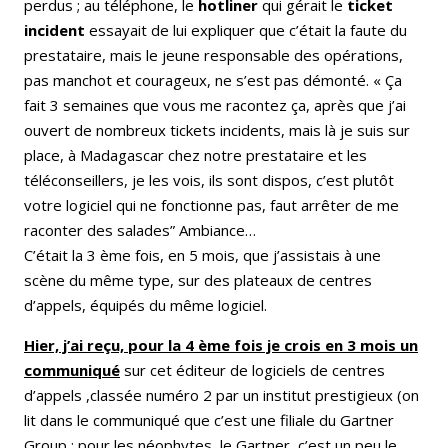
perdus ; au téléphone, le
hotliner
qui gérait le
ticket
incident
essayait de lui expliquer que c’était la faute du
prestataire, mais le jeune responsable des opérations,
pas manchot et courageux, ne s’est pas démonté. « Ça
fait 3 semaines que vous me racontez ça, après que j’ai
ouvert de nombreux tickets incidents, mais là je suis sur
place, à Madagascar chez notre prestataire et les
téléconseillers, je les vois, ils sont dispos, c’est plutôt
votre logiciel qui ne fonctionne pas, faut arrêter de me
raconter des salades” Ambiance…
C’était la 3 ème fois, en 5 mois, que j’assistais à une
scène du même type, sur des plateaux de centres
d’appels, équipés du même logiciel.
Hier, j’ai reçu, pour la 4 ème fois je crois en 3 mois un
communiqué
sur cet éditeur de logiciels de centres
d’appels ,classée numéro 2 par un institut prestigieux (on
lit dans le communiqué que c’est une filiale du Gartner
Group ; pour les néophytes, le Gartner, c’est un peu le