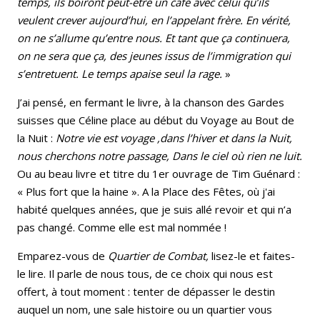
temps, ils boiront peut-être un café avec celui qu’ils
veulent crever aujourd’hui, en l’appelant frère. En vérité,
on ne s’allume qu’entre nous. Et tant que ça continuera,
on ne sera que ça, des jeunes issus de l’immigration qui
s’entretuent. Le temps apaise seul la rage.
»
J’ai pensé, en fermant le livre, à la chanson des Gardes
suisses que Céline place au début du Voyage au Bout de
la Nuit :
Notre vie est voyage ,dans l’hiver et dans la Nuit,
nous cherchons notre passage, Dans le ciel où rien ne luit.
Ou au beau livre et titre du 1er ouvrage de Tim Guénard :
« Plus fort que la haine ». A la Place des Fêtes, où j'ai
habité quelques années, que je suis allé revoir et qui n’a
pas changé. Comme elle est mal nommée !
Emparez-vous de
Quartier de Combat,
lisez-le et faites-
le lire. Il parle de nous tous, de ce choix qui nous est
offert, à tout moment : tenter de dépasser le destin
auquel un nom, une sale histoire ou un quartier vous