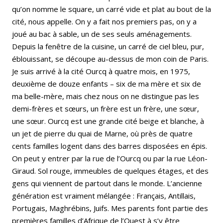
qu’on nomme le square, un carré vide et plat au bout de la
cité, nous appelle. On y a fait nos premiers pas, on y a
joué au bac à sable, un de ses seuls aménagements.
Depuis la fenêtre de la cuisine, un carré de ciel bleu, pur,
éblouissant, se découpe au-dessus de mon coin de Paris.
Je suis arrivé à la cité Ourcq à quatre mois, en 1975,
deuxième de douze enfants – six de ma mère et six de
ma belle-mère, mais chez nous on ne distingue pas les
demi-frères et sœurs, un frère est un frère, une sœur,
une sœur. Ourcq est une grande cité beige et blanche, à
un jet de pierre du quai de Marne, où près de quatre
cents familles logent dans des barres disposées en épis.
On peut y entrer par la rue de l’Ourcq ou par la rue Léon-
Giraud. Sol rouge, immeubles de quelques étages, et des
gens qui viennent de partout dans le monde. L’ancienne
génération est vraiment mélangée : Français, Antillais,
Portugais, Maghrébins, Juifs. Mes parents font partie des
premières familles d’Afrique de l’Ouest à s’y être