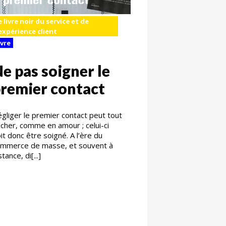
e livre noir du service et de
'expérience client
ivre
e pas soigner le
remier contact
gliger le premier contact peut tout
cher, comme en amour ; celui-ci
it donc être soigné. A l’ère du
mmerce de masse, et souvent à
stance, di[...]