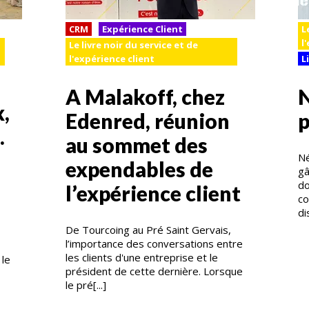
CRM
Expérience Client
L
l
Le livre noir du service et de
l'expérience client
L
A Malakoff, chez
N
x,
Edenred, réunion
p
.
au sommet des
Né
expendables de
gâ
do
l’expérience client
co
di
De Tourcoing au Pré Saint Gervais,
l’importance des conversations entre
les clients d'une entreprise et le
 le
président de cette dernière. Lorsque
le pré[...]