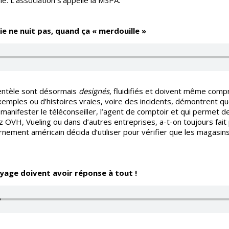
le. L’association s’appelle la MSPA.
e ne nuit pas, quand ça « merdouille »
clientèle sont désormais
designés
, fluidifiés et doivent même com
emples ou d’histoires vraies, voire des incidents, démontrent que
t manifester le téléconseiller, l’agent de comptoir et qui permet 
ez OVH, Vueling ou dans d’autres entreprises, a-t-on toujours fa
rnement américain décida d’utiliser pour vérifier que les magasins
yage doivent avoir réponse à tout !