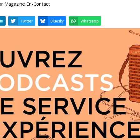
ar Magazine En-Contact
LinkedIn
Twitter
Bluesky
W