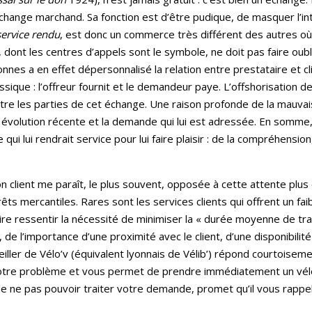
échange marchand. Sa fonction est d’être pudique, de masquer l’in
service rendu
, est donc un commerce très différent des autres où 
 dont les centres d’appels sont le symbole, ne doit pas faire oublie
nes a en effet dépersonnalisé la relation entre prestataire et clie
assique : l’offreur fournit et le demandeur paye. L’offshorisation 
entre les parties de cet échange. Une raison profonde de la mauva
on évolution récente et la demande qui lui est adressée. En somme
qui lui rendrait service pour lui faire plaisir : de la compréhensi
 client me paraît, le plus souvent, opposée à cette attente plus 
érêts mercantiles. Rares sont les services clients qui offrent un f
e ressentir la nécessité de minimiser la « durée moyenne de trait
, de l’importance d’une proximité avec le client, d’une disponibili
eiller de Vélo’v (équivalent lyonnais de Vélib’) répond courtois
otre problème et vous permet de prendre immédiatement un vélo.
oue ne pas pouvoir traiter votre demande, promet qu’il vous rappel