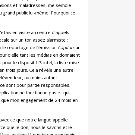
hensions et maladresses, me semble
du grand public lui-même. Pourquoi ce
tais en visite au centre d’appels
ocale sur un ton assez alarmiste ;
i le reportage de l’émission
Capital
sur
our d’elle tant les médias en donnaient
our le dispositif Pacitel, la liste mise
 trois jours. Cela révèle une autre
 télévendeur, au moins autant
ance sont pour partie responsables.
lication ne fonctionne pas et qui
ser que mon engagement de 24 mois en
 avec ce que notre langue appelle
rce que le don, nous le savons et le
Mais, et c’est là que je veux en venir,