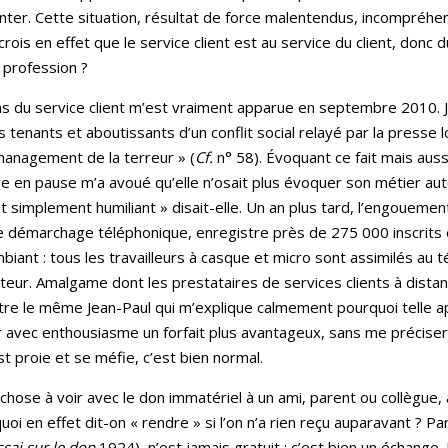
tienter. Cette situation, résultat de force malentendus, incompré
ois en effet que le service client est au service du client, donc 
a profession ?
 du service client m’est vraiment apparue en septembre 2010. J’é
enants et aboutissants d’un conflit social relayé par la presse l
e management de la terreur » (
Cf.
n° 58). Évoquant ce fait mais auss
ère en pause m’a avoué qu’elle n’osait plus évoquer son métier aut
 simplement humiliant » disait-elle. Un an plus tard, l’engouement p
 démarchage téléphonique, enregistre près de 275 000 inscrits en
mbiant : tous les travailleurs à casque et micro sont assimilés au
porteur. Amalgame dont les prestataires de services clients à dist
re le même Jean-Paul qui m’explique calmement pourquoi telle app
 avec enthousiasme un forfait plus avantageux, sans me préci
est proie et se méfie, c’est bien normal.
chose à voir avec le don immatériel à un ami, parent ou collègue,
i en effet dit-on « rendre » si l’on n’a rien reçu auparavant ? Pa
ssai sur le don
1924), n’est jamais gratuit : c’est bien un échange. 