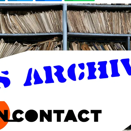
LinkedIn
Twitter
Bluesky
W