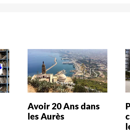
Avoir 20 Ans dans
P
les Aurès
c
l