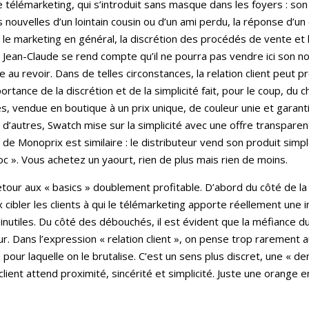
le télémarketing, qui s’introduit sans masque dans les foyers : son 
 nouvelles d’un lointain cousin ou d’un ami perdu, la réponse d’
e marketing en général, la discrétion des procédés de vente et la
ue Jean-Claude se rend compte qu’il ne pourra pas vendre ici son nou
re au revoir. Dans de telles circonstances, la relation client peu
portance de la discrétion et de la simplicité fait, pour le coup, du 
s, vendue en boutique à un prix unique, de couleur unie et garan
d’autres, Swatch mise sur la simplicité avec une offre transpare
de Monoprix est similaire : le distributeur vend son produit simp
hoc ». Vous achetez un yaourt, rien de plus mais rien de moins.
tour aux « basics » doublement profitable. D’abord du côté de la pr
 cibler les clients à qui le télémarketing apporte réellement une i
utiles. Du côté des débouchés, il est évident que la méfiance du c
 Dans l’expression « relation client », on pense trop rarement au 
n pour laquelle on le brutalise. C’est un sens plus discret, une « 
 client attend proximité, sincérité et simplicité. Juste une orange