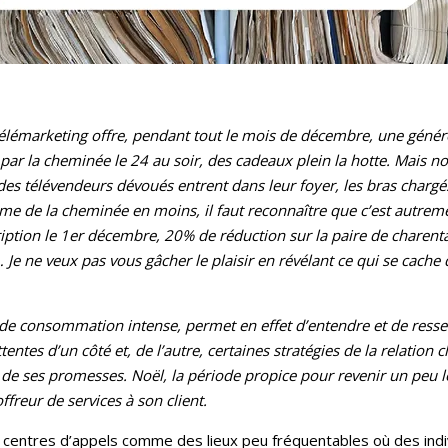
 télémarketing offre, pendant tout le mois de décembre, une géné
ar la cheminée le 24 au soir, des cadeaux plein la hotte. Mais not
 des télévendeurs dévoués entrent dans leur foyer, les bras chargés
e de la cheminée en moins, il faut reconnaître que c’est autremen
iption le 1er décembre, 20% de réduction sur la paire de charen
… Je ne veux pas vous gâcher le plaisir en révélant ce qui se cach
 consommation intense, permet en effet d’entendre et de ressent
entes d’un côté et, de l’autre, certaines stratégies de la relation c
t de ses promesses. Noël, la période propice pour revenir un peu
ffreur de services à son client.
es centres d’appels comme des lieux peu fréquentables où des ind