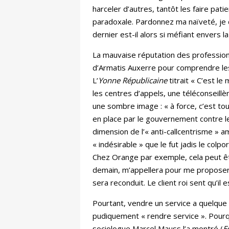
harceler d’autres, tantôt les faire pa
paradoxale. Pardonnez ma naïveté, je cr
dernier est-il alors si méfiant envers l
La mauvaise réputation des professions
d’Armatis Auxerre pour comprendre les t
L’
Yonne Républicaine
titrait « C’est l
les centres d’appels, une téléconseill
une sombre image : « à force, c’est tout
en place par le gouvernement contre le
dimension de l’« anti-callcentrisme » a
« indésirable » que le fut jadis le col
Chez Orange par exemple, cela peut êt
demain, m’appellera pour me proposer
sera reconduit. Le client roi sent qu’il 
Pourtant, vendre un service a quelque 
pudiquement « rendre service ». Pourquo
sociologue Marcel Mauss l’a montré (
E