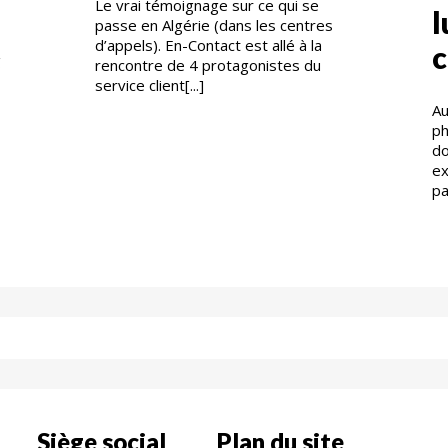
Le vrai témoignage sur ce qui se
l
passe en Algérie (dans les centres
d’appels). En-Contact est allé à la
c
g
rencontre de 4 protagonistes du
service client[...]
Au
ph
do
ex
pa
Siège social
Plan du site