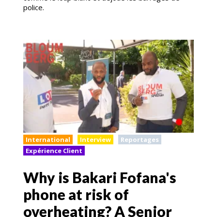
police.
International
Interview
Reportages
Expérience Client
Why is Bakari Fofana's
phone at risk of
overheating? A Senior