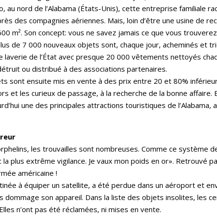
ro, au nord de l’Alabama (États-Unis), cette entreprise familiale ra
ès des compagnies aériennes. Mais, loin d’être une usine de recy
600 m². Son concept: vous ne savez jamais ce que vous trouverez
lus de 7 000 nouveaux objets sont, chaque jour, acheminés et tri
e laverie de l’État avec presque 20 000 vêtements nettoyés chaqu
étruit ou distribué à des associations partenaires.
ts sont ensuite mis en vente à des prix entre 20 et 80% inférieu
ors et les curieux de passage, à la recherche de la bonne affaire
urd’hui une des principales attractions touristiques de l’Alabama, 
rreur
rphelins, les trouvailles sont nombreuses. Comme ce système de
la plus extrême vigilance. Je vaux mon poids en or». Retrouvé par 
armée américaine !
née à équiper un satellite, a été perdue dans un aéroport et en
s dommage son appareil. Dans la liste des objets insolites, les
lles n’ont pas été réclamées, ni mises en vente.