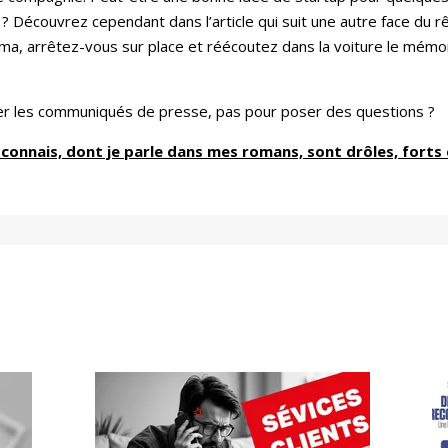
 ? Découvrez cependant dans l’article qui suit une autre face du rê
bama, arrêtez-vous sur place et réécoutez dans la voiture le mém
layer les communiqués de presse, pas pour poser des questions ?
e connais, dont je parle dans mes romans, sont drôles, forts 