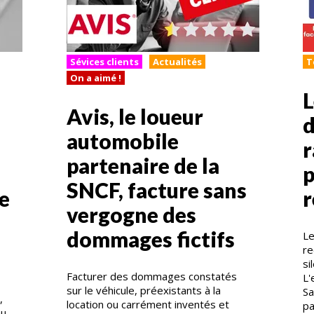
Sévices clients
Actualités
T
On a aimé !
L
Avis, le loueur
d
automobile
r
partenaire de la
p
SNCF, facture sans
e
vergogne des
dommages fictifs
Le
re
si
Facturer des dommages constatés
L'
sur le véhicule, préexistants à la
Sa
,
location ou carrément inventés et
pa
au