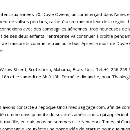
ontent aux années 70. Doyle Owens, un commerçant dans l’âme, em
ent de valises perdues, racheté à un transporteur de la région. 
es connexions avec des compagnies aériennes, trop heureuses de
et de ses deux enfants, l’entreprise va continuer à croître penda
 de transports comme le train ou le bus. Après la mort de Doyle 
ès.
Willow Street, Scottsboro, Alabama, États-Unis. Tel: +1 256 2
à 18h et le samedi de 8h à 19h. Fermé le dimanche, pour Thanksgi
 avions contacté à l’époque UnclaimedBaggage.com, afin de com
dé comme dans quantité de sociétés américaines, qui apprécient 
ma fille, en clair, nous ne sommes ni le New York Times, ni Oprah 
te compagnie. Peut-être une bonne idée de startup pour quelques 