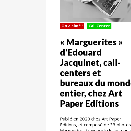
On a aimé !
Call Center
« Marguerites »
d'Edouard
Jacquinet, call-
centers et
bureaux du mond
entier, chez Art
Paper Editions
Publié en 2020 chez Art Paper
Editions, et composé de 33 photos
Marguerites transporte le lecteur 