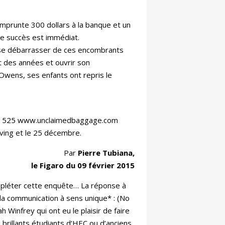
prunte 300 dollars à la banque et un
Le succès est immédiat.
 se débarrasser de ces encombrants
nt des années et ouvrir son
Owens, ses enfants ont repris le
59 1525 www.unclaimedbaggage.com
ving et le 25 décembre.
Par
Pierre Tubiana,
le Figaro du 09 février 2015
pléter cette enquête… La réponse à
la communication à sens unique* : (No
Winfrey qui ont eu le plaisir de faire
brillants étudiants d’HEC ou d’anciens