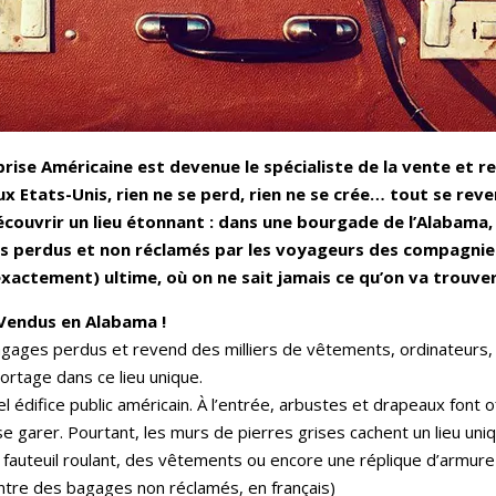
prise Américaine est devenue le spécialiste de la vente et 
ux Etats-Unis, rien ne se perd, rien ne se crée… tout se reve
découvrir un lieu étonnant : dans une bourgade de l’Alabama
 perdus et non réclamés par les voyageurs des compagnies
exactement) ultime, où on ne sait jamais ce qu’on va trouv
 Vendus en Alabama !
bagages perdus et revend des milliers de vêtements, ordinateur
ortage dans ce lieu unique.
édifice public américain. À l’entrée, arbustes et drapeaux font o
 garer. Pourtant, les murs de pierres grises cachent un lieu uniq
un fauteuil roulant, des vêtements ou encore une réplique d’armu
entre des bagages non réclamés, en français)