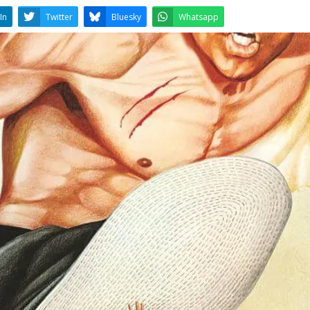
LinkedIn
Twitter
Bluesky
W