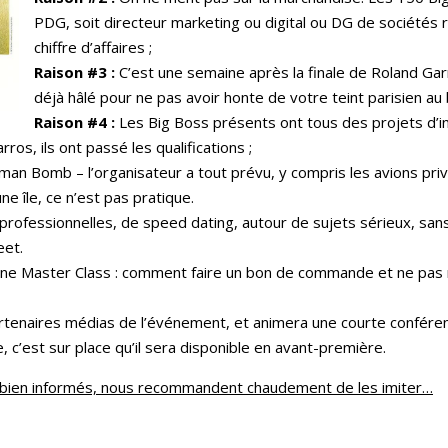
PDG, soit directeur marketing ou digital ou DG de sociétés ré
chiffre d’affaires ;
Raison #3 :
C’est une semaine après la finale de Roland Ga
déjà hâlé pour ne pas avoir honte de votre teint parisien au b
Raison #4 :
Les Big Boss présents ont tous des projets d’i
ros, ils ont passé les qualifications ;
 Bomb – l’organisateur a tout prévu, y compris les avions privés 
ne île, ce n’est pas pratique.
professionnelles, de speed dating, autour de sujets sérieux, sa
eet.
ne Master Class : comment faire un bon de commande et ne pas rég
rtenaires médias de l’événement, et animera une courte conférence
 c’est sur place qu’il sera disponible en avant-première.
ont bien informés, nous recommandent chaudement de les imiter…