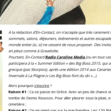
A la rédaction d’En-Contact, on n’accepte que très rarement l
sommets, salons, déjeuners, événements et autres escapades
monde entier (si, si) ne cessent de nous proposer. Des invitat
en pleut comme à Gravelotte.
Pourtant, En-Contact/
Radio Caroline Media
(ou en tout ca
participera à la « Summer Edition » des Big Boss 2015, qui a
grecque (pas Skorpios), après une édition 2014 aux Canaries,
hivernale à La Plagne (« Les Big Boss font du ski »…).
Alors pourquoi
s’inscrire
?
Raison #1 :
Ca se passe en Grèce. Avec un peu de chance on 
tombe de Demis Roussos. Pour aller pleurer sous la pluie, e
cimetière ;
Raison #2 :
On ne ment pas sur la marchandise. Les 150 Big