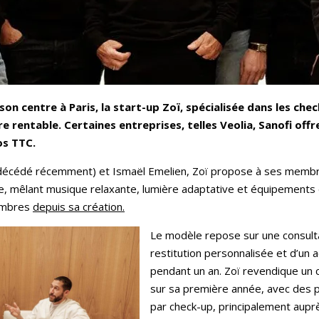
son centre à Paris, la start-up Zoï, spécialisée dans les che
e rentable. Certaines entreprises, telles Veolia, Sanofi offr
os TTC.
(décédé récemment) et Ismaël Emelien, Zoï propose à ses memb
mêlant musique relaxante, lumière adaptative et équipements d’i
membres
depuis sa création.
Le modèle repose sur une consultat
restitution personnalisée et d’un
pendant un an. Zoï revendique un ch
sur sa première année, avec des 
par check-up, principalement aup