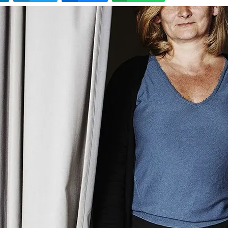
LinkedIn
Twitter
Bluesky
W