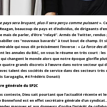
tre pays sera bruyant, plus il sera perçu comme puissant
». C
 Reagan, beaucoup de pays et d’individus, de dirigeants d’ent
ire mais de parler, d’être “relayé”. Armés de Twitter, rend
babiller ces “nouveaux bavards” à tout bout de champ. Et si,
mirable qui nous dit précisément l’inverse : «
La force des di
t les annales du BAC, on vous le résume en très court : les d
ui changent le monde alors que notre époque glorifie plutô
 quatre grands discrets à l’œuvre dans notre secteur qui di
vec talent des sociétés de service dans des secteurs très c
s Saragaglia, #4 Frédéric Donati)
ire générale du SP2C
ns conteste, Dieu sait pourtant que l’actualité récente et le
 Bonnefond est en effet secrétaire générale d’un syndicat… 
ndes marques et aux donneurs d’ordre l’intérêt de collabo