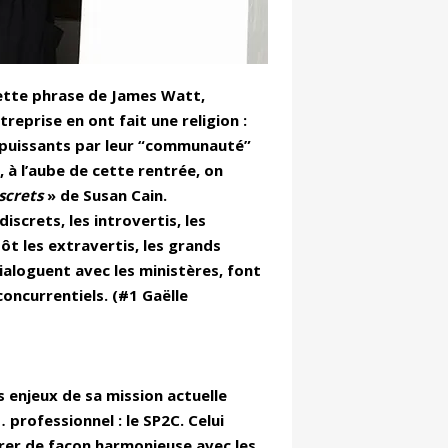
ette phrase de James Watt,
reprise en ont fait une religion :
us puissants par leur “communauté”
 à l’aube de cette rentrée, on
screts
» de Susan Cain.
iscrets, les introvertis, les
t les extravertis, les grands
aloguent avec les ministères, font
oncurrentiels. (#1 Gaëlle
s enjeux de sa mission actuelle
professionnel : le SP2C. Celui
rer de façon harmonieuse avec les