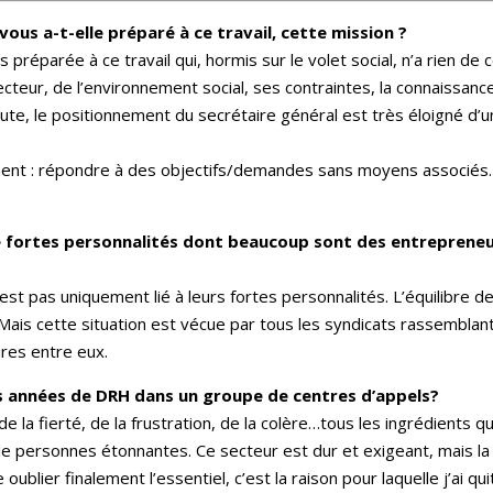
ous a-t-elle préparé à ce travail, cette mission ?
s préparée à ce travail qui, hormis sur le volet social, n’a rien
cteur, de l’environnement social, ses contraintes, la connaissan
oute, le positionnement du secrétaire général est très éloigné d’
nt : répondre à des objectifs/demandes sans moyens associés. C
e fortes personnalités dont beaucoup sont des entrepreneurs
n’est pas uniquement lié à leurs fortes personnalités. L’équilibre
Mais cette situation est vécue par tous les syndicats rassemblan
res entre eux.
s années de DRH dans un groupe de centres d’appels?
e la fierté, de la frustration, de la colère…tous les ingrédients qu
e personnes étonnantes. Ce secteur est dur et exigeant, mais la 
oublier finalement l’essentiel, c’est la raison pour laquelle j’ai q