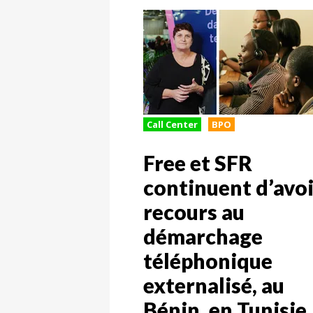
Call Center
BPO
Free et SFR
continuent d’avoi
recours au
démarchage
téléphonique
externalisé, au
Bénin, en Tunisie