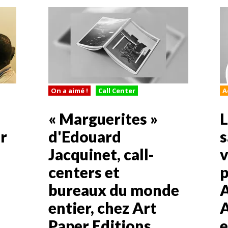
On a aimé !
Call Center
A
« Marguerites »
L
r
d'Edouard
s
Jacquinet, call-
v
centers et
p
bureaux du monde
A
entier, chez Art
A
Paper Editions
e