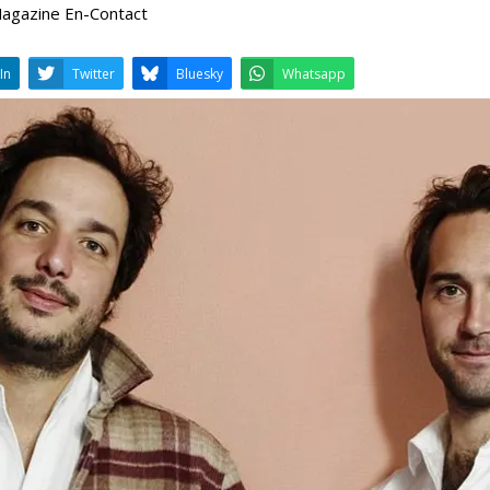
 Magazine En-Contact
LinkedIn
Twitter
Bluesky
W