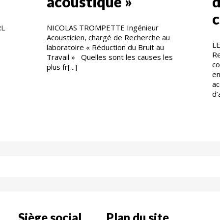
acoustique »
d
c
RL
NICOLAS TROMPETTE Ingénieur
Acousticien, chargé de Recherche au
L
laboratoire « Réduction du Bruit au
Re
Travail » Quelles sont les causes les
co
plus fr[...]
en
ac
d’
Siège social
Plan du site