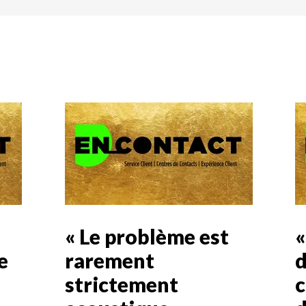
« Le problème est
«
e
rarement
d
strictement