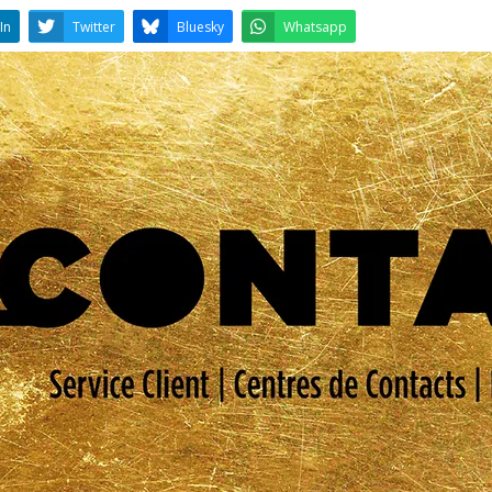
LinkedIn
Twitter
Bluesky
W