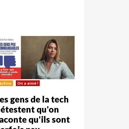
echno
On a aimé !
es gens de la tech
étestent qu'on
aconte qu'ils sont