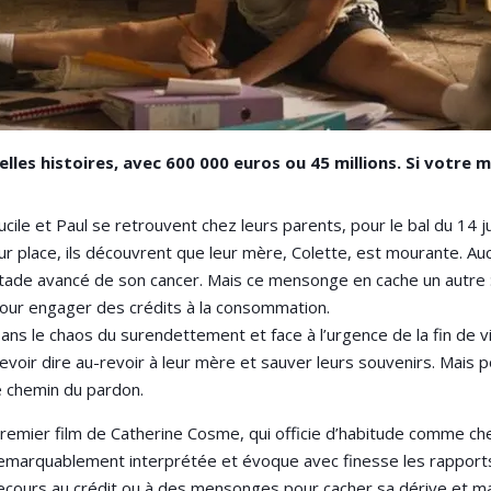
les histoires, avec 600 000 euros ou 45 millions. Si votre m
ucile et Paul se retrouvent chez leurs parents, pour le bal du 14 jui
ur place, ils découvrent que leur mère, Colette, est mourante. Au
tade avancé de son cancer. Mais ce mensonge en cache un autre : 
our engager des crédits à la consommation.
ans le chaos du surendettement et face à l’urgence de la fin de vi
evoir dire au-revoir à leur mère et sauver leurs souvenirs. Mais p
e chemin du pardon.
remier film de Catherine Cosme, qui officie d’habitude comme che
emarquablement interprétée et évoque avec finesse les rapports i
ecours au crédit ou à des mensonges pour cacher sa dérive et mainte