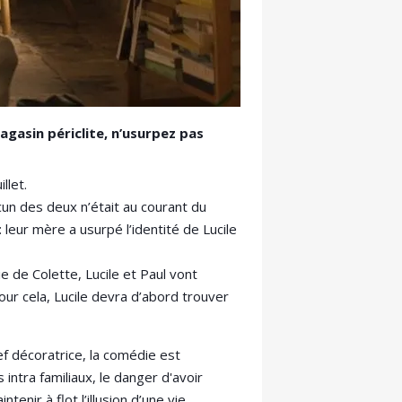
agasin périclite, n’usurpez pas
llet.
cun des deux n’était au courant du
leur mère a usurpé l’identité de Lucile
e de Colette, Lucile et Paul vont
our cela, Lucile devra d’abord trouver
f décoratrice, la comédie est
ntra familiaux, le danger d'avoir
nir à flot l’illusion d’une vie