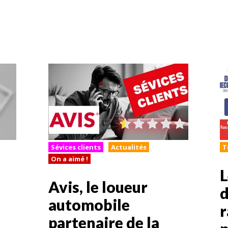
Sévices clients
Actualités
T
On a aimé !
L
Avis, le loueur
d
automobile
r
partenaire de la