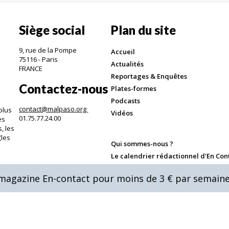
Siège social
Plan du site
9, rue de la Pompe
Accueil
75116 - Paris
Actualités
FRANCE
Reportages & Enquêtes
Contactez-nous
Plates-formes
Podcasts
contact@malpaso.org
plus
Vidéos
01.75.77.24.00
es
, les
(les
Qui sommes-nous ?
.
Le calendrier rédactionnel d'En Con
Annoncer dans En-Contact
u magazine En-contact pour moins de 3 € par semaine
Mentions légales & CGV