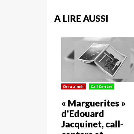
A LIRE AUSSI
On a aimé !
Call Center
« Marguerites »
d'Edouard
Jacquinet, call-