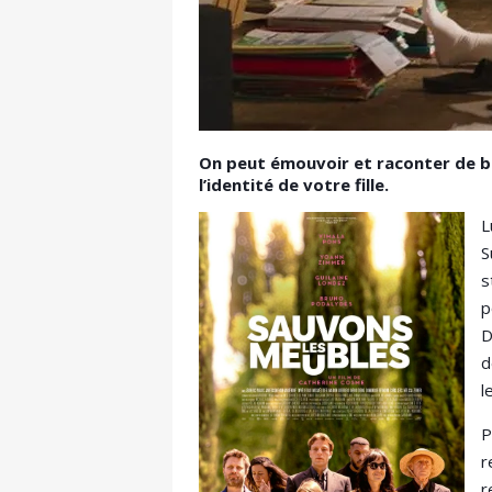
On peut émouvoir et raconter de bel
l’identité de votre fille.
L
S
s
p
D
d
l
P
r
r