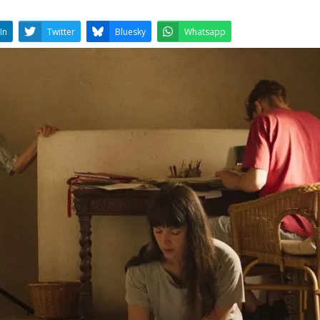
LinkedIn
Twitter
Bluesky
W