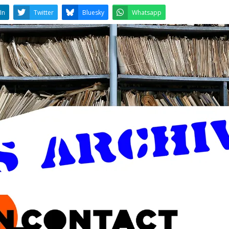
LinkedIn
Twitter
Bluesky
W