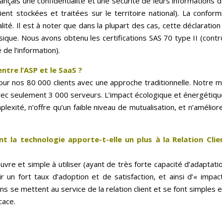
français une confidentialité et une sécurité de leurs informations 
ent stockées et traitées sur le territoire national). La confor
té. Il est à noter que dans la plupart des cas, cette déclaration
ysique. Nous avons obtenu les certifications SAS 70 type II (contr
de l’information).
entre l’ASP et le SaaS ?
pour nos 80 000 clients avec une approche traditionnelle. Notre 
vec seulement 3 000 serveurs. L’impact écologique et énergétiqu
lexité, n’offre qu’un faible niveau de mutualisation, et n’améliore
t la technologie apporte-t-elle un plus à la Relation Cli
re et simple à utiliser (ayant de très forte capacité d’adaptatio
r un fort taux d’adoption et de satisfaction, et ainsi d’« imp
ons se mettent au service de la relation client et se font simples 
cace.