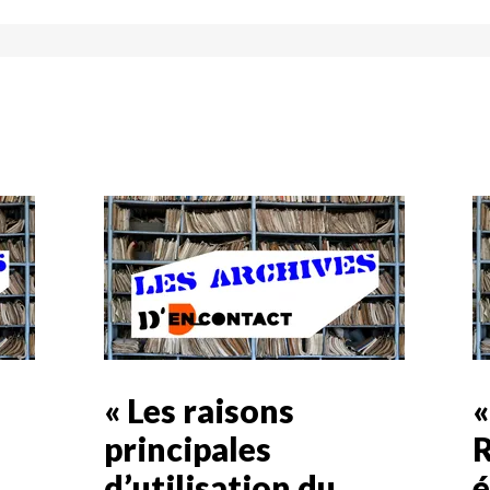
« Les raisons
«
principales
R
d’utilisation du
é