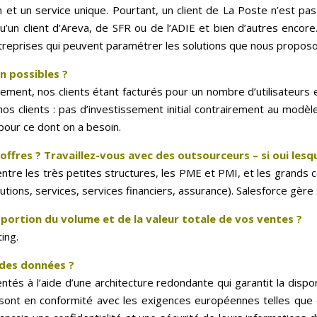
n et un service unique. Pourtant, un client de La Poste n’est p
u’un client d’Areva, de SFR ou de l’ADIE et bien d’autres encore
reprises qui peuvent paramétrer les solutions que nous proposo
n possibles ?
ent, nos clients étant facturés pour un nombre d’utilisateurs 
s clients : pas d’investissement initial contrairement au modèl
 pour ce dont on a besoin.
offres ? Travaillez-vous avec des outsourceurs – si oui lesq
entre les très petites structures, les PME et PMI, et les grands 
butions, services, services financiers, assurance). Salesforce gère
portion du volume et de la valeur totale de vos ventes ?
ing.
des données ?
s à l’aide d’une architecture redondante qui garantit la dispon
 sont en conformité avec les exigences européennes telles que 