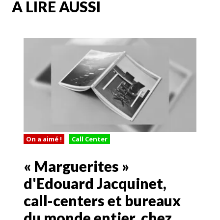
A LIRE AUSSI
On a aimé !
Call Center
« Marguerites »
d'Edouard Jacquinet,
call-centers et bureaux
du monde entier, chez