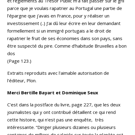
et règlements au Trésor Public m’a fait passer sur le gril
parce que je voulais rapatrier au Portugal une partie de
l’épargne que j’avais en France, pour y réaliser un
investissement (..) J’ai dû leur écrire en leur demandant
formellement si un immigré portugais a le droit de
rapatrier le fruit de ses économies dans son pays, sans
être suspecté du pire. Comme d’habitude Bruxelles a bon
dos
(Page 123.)
Extraits reproduits avec l'aimable autorisation de
l'éditeur, Plon.
Merci Bertille Bayart et Dominique Seux
C'est dans la postface du livre, page 227, que les deux
journalistes qui y ont contribué détaillent ce qui rend
cette histoire, qui n'est pas une enquête, très
intéressante. “Diriger plusieurs dizaines ou plusieurs
centaines de milliers de salariés sur toute la planète est