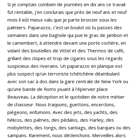
Si je comptais combien de journées en dix ans ce travail
fut rentable, j’en conclurais que près de neuf ans et neuf
mois il eût mieux valu que je parte bronzer sous les
palmiers. Paparazzo, c’est un boulot où tu passes des
semaines dans une bagnole qui pue le gras de jambon et
le camembert, à attendre devant une porte cochère, en
vidant des bouteilles de Vittel et des Thermos de café,
grillant des clopes et trop de cigares sous les regards
suspicieux des riverains. Un paparazzo en planque est
plus suspect qu’un terroriste tchétchène déambulant
avec son sac à dos dans la gare centrale de New York ou
qu’une bande de Roms jouant à l’épervier place
Beauveau. La déception et le quotidien de notre métier
de chasseur. Nous traquons, guettons, encerclons,
piégeons, enfumons. Avec des jets, des yachts, des
hélicos, des palmes, des pédalos, des Harley, des
mobylettes, des tongs, des santiags, des barques ou des
sampans. Rarement, nous déclenchons. Merveilles alors