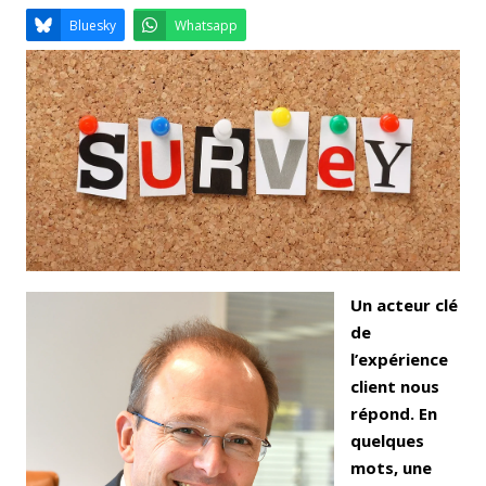
Email
Facebook
LinkedIn
Bluesky
Whatsapp
Un acteur clé
de
l’expérience
client nous
répond.
En
quelques
mots, une