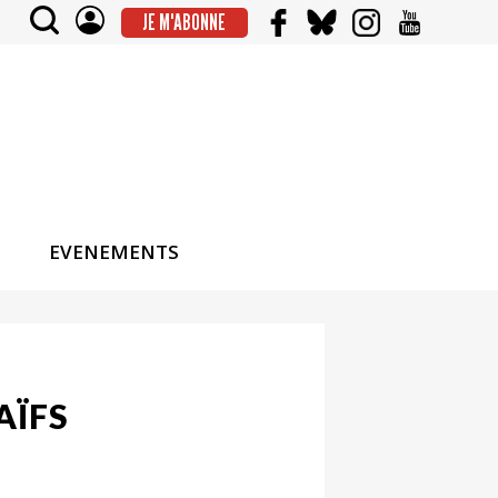
JE M'ABONNE
EVENEMENTS
AÏFS