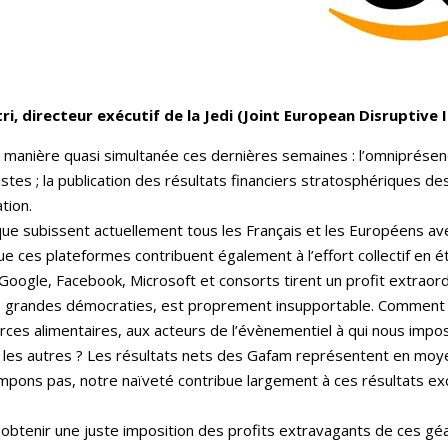
i, directeur exécutif de la Jedi (Joint European Disruptive I
manière quasi simultanée ces dernières semaines : l’omniprésenc
es ; la publication des résultats financiers stratosphériques des
tion.
que subissent actuellement tous les Français et les Européens ave
que ces plateformes contribuent également à l’effort collectif en
oogle, Facebook, Microsoft et consorts tirent un profit extraordi
es grandes démocraties, est proprement insupportable. Comment si
ces alimentaires, aux acteurs de l’évènementiel à qui nous imp
les autres ? Les résultats nets des Gafam représentent en moye
rompons pas, notre naïveté contribue largement à ces résultats ex
 obtenir une juste imposition des profits extravagants de ces géa