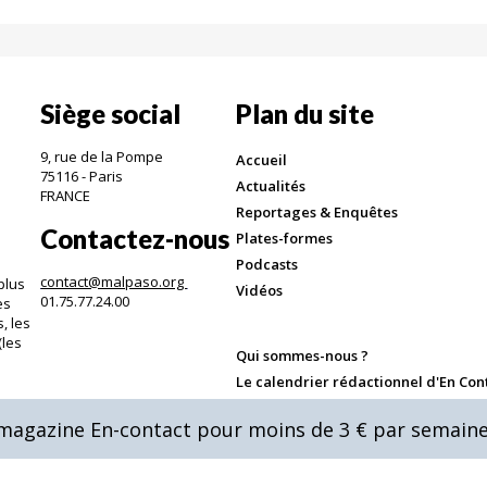
Siège social
Plan du site
9, rue de la Pompe
Accueil
75116 - Paris
Actualités
FRANCE
Reportages & Enquêtes
Contactez-nous
Plates-formes
Podcasts
contact@malpaso.org
plus
Vidéos
01.75.77.24.00
es
, les
(les
Qui sommes-nous ?
.
Le calendrier rédactionnel d'En Con
Annoncer dans En-Contact
u magazine En-contact pour moins de 3 € par semaine
Mentions légales & CGV