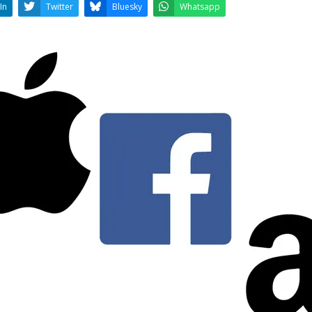
LinkedIn
Twitter
Bluesky
W