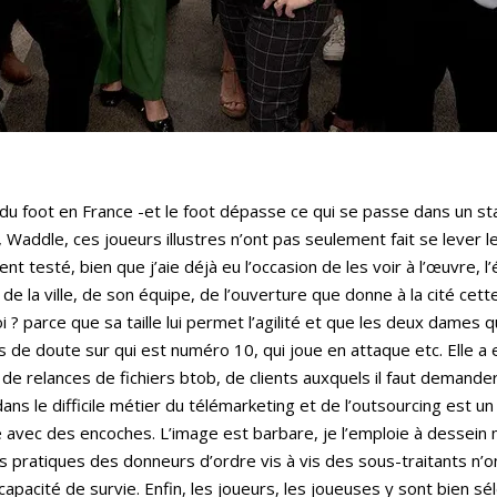
 du foot en France -et le foot dépasse ce qui se passe dans un stad
Waddle, ces joueurs illustres n’ont pas seulement fait se lever le
nt testé, bien que j’aie déjà eu l’occasion de les voir à l’œuvre, l
e de la ville, de son équipe, de l’ouverture que donne à la cité cette
 parce que sa taille lui permet l’agilité et que les deux dames q
de doute sur qui est numéro 10, qui joue en attaque etc. Elle a e
e relances de fichiers btob, de clients auxquels il faut demande
ns le difficile métier du télémarketing et de l’outsourcing est 
 avec des encoches. L’image est barbare, je l’emploie à dessein
 pratiques des donneurs d’ordre vis à vis des sous-traitants n’ont 
acité de survie. Enfin, les joueurs, les joueuses y sont bien sél