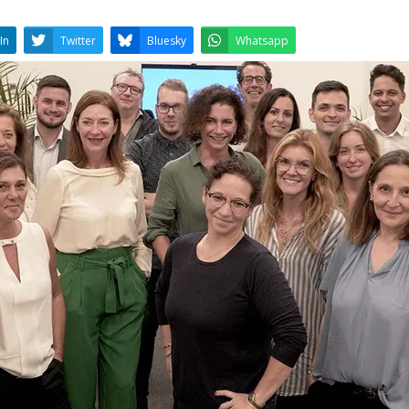
LinkedIn
Twitter
Bluesky
W