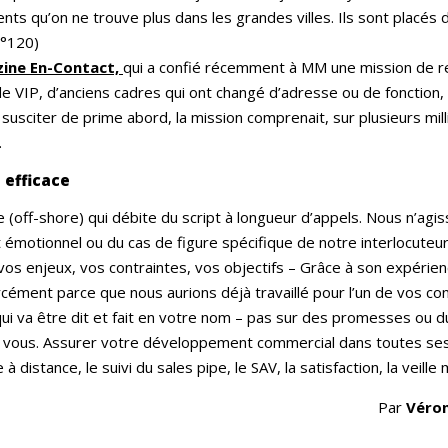
ents qu’on ne trouve plus dans les grandes villes. Ils sont placés 
N°120)
zine En-Contact,
qui a confié récemment à MM une mission de r
ns de VIP, d’anciens cadres qui ont changé d’adresse ou de fonctio
 susciter de prime abord, la mission comprenait, sur plusieurs mill
.
 efficace
off-shore) qui débite du script à longueur d’appels. Nous n’agi
t émotionnel ou du cas de figure spécifique de notre interlocut
s enjeux, vos contraintes, vos objectifs – Grâce à son expérienc
cément parce que nous aurions déjà travaillé pour l’un de vos c
ui va être dit et fait en votre nom – pas sur des promesses ou du
pour vous. Assurer votre développement commercial dans toutes se
à distance, le suivi du sales pipe, le SAV, la satisfaction, la veill
Par
Véron