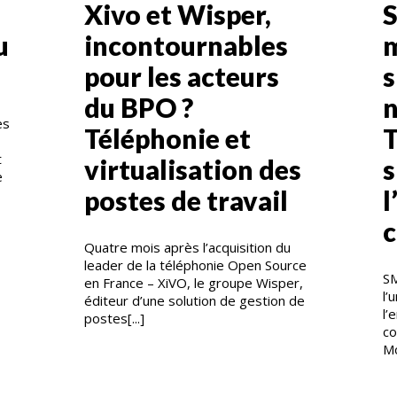
Xivo et Wisper,
u
incontournables
m
pour les acteurs
s
du BPO ?
n
es
Téléphonie et
T
t
virtualisation des
s
e
postes de travail
c
Quatre mois après l’acquisition du
leader de la téléphonie Open Source
SM
en France – XiVO, le groupe Wisper,
l’
éditeur d’une solution de gestion de
l’
postes[...]
co
Mo