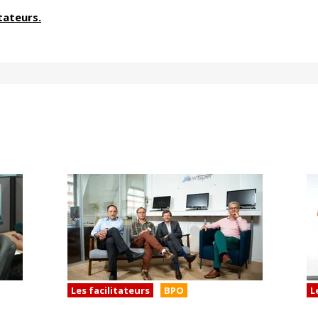
itateurs.
Les facilitateurs
BPO
L