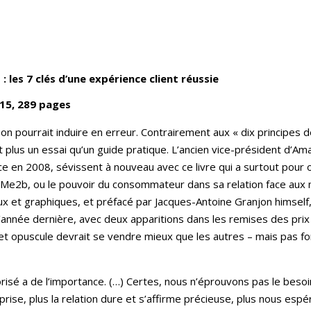
 : les 7 clés d’une expérience client réussie
2015, 289 pages
on pourrait induire en erreur. Contrairement aux « dix principes 
est plus un essai qu’un guide pratique. L’ancien vice-président d’A
e en 2008, sévissent à nouveau avec ce livre qui a surtout pour 
 Me2b, ou le pouvoir du consommateur dans sa relation face aux mar
ux et graphiques, et préfacé par Jacques-Antoine Granjon himself
’année dernière, avec deux apparitions dans les remises des prix
e, cet opuscule devrait se vendre mieux que les autres – mais pas
lorisé a de l’importance. (…) Certes, nous n’éprouvons pas le besoi
rise, plus la relation dure et s’affirme précieuse, plus nous esp