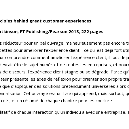
nciples behind great customer experiences
tkinson, FT Publishing/Pearson 2013, 222 pages
z réducteur pour un bel ouvrage, malheureusement pas encore tradu
ettes pour améliorer l’expérience client – ce qui est déjà fort util
ur comprendre comment améliorer l’expérience client, il faut déj
 devrait être le sujet numéro 1 de toutes les entreprises, et pou
rs de discours, l’expérience client stagne ou se dégrade. Parce qu’
teur présente les axes de réflexion pour orienter son propre travail
e que d’appliquer des solutions prétendument universelles alors q
onnalisation. Cet ouvrage est un livre qui apprend, mais surtout,
rets, et un résumé de chaque chapitre pour les conclure.
alitatif de chaque interaction qu’un individu a avec une entreprise,