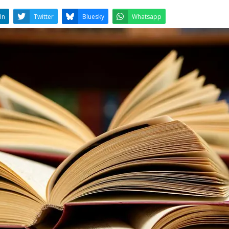
LinkedIn
Twitter
Bluesky
W