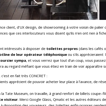
nce client, d’UX design, de showrooming à votre voisin de palier 
ances que ces interlocuteurs vous disent qu’ils n’en ont rien à fic
ont intéressés à disposer de
toilettes propres
(dans les cafés 
hotline de leur opérateur téléphonique
ou s’ils apprécieraient 
coursier sympa
, et vous verrez que tout d’un coup, vous passez
era au regard méfiant que vous étiez en train de voir apparaître 
e, c’est en fait très CONCRET :
ients apprécient de pouvoir acheter leur place à l’avance, de rése
la Tate Museum, on travaille, à grand renfort de billets coupe–fi
ce visiteur
. Merci Google Glass, Qmatic et les autres éditeurs de
 à disposition des voyageurs, des toilettes enfin propres rende