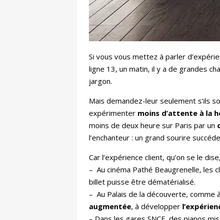
Si vous vous mettez à parler d’expérie
ligne 13, un matin, il y a de grandes ch
jargon.
Mais demandez-leur seulement s’ils s
expérimenter
moins d’attente à la 
moins de deux heure sur Paris par un
l’enchanteur : un grand sourire succéd
Car l’expérience client, qu’on se le dis
–
Au cinéma Pathé Beaugrenelle, les cl
billet puisse être dématérialisé.
– Au Palais de la découverte, comme à 
augmentée
, à développer
l’expérien
– Dans les gares SNCF, des pianos mis