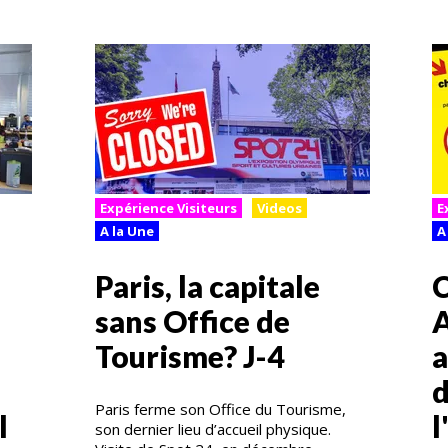
Expérience Visiteurs
Videos
E
A la Une
A
Paris, la capitale
C
sans Office de
A
Tourisme? J-4
a
d
Paris ferme son Office du Tourisme,
l
l
son dernier lieu d’accueil physique.