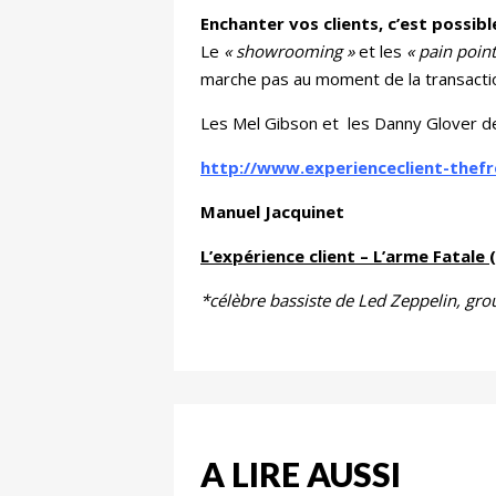
Enchanter vos clients, c’est possibl
Le
« showrooming »
et les
« pain point
marche pas au moment de la transaction
Les Mel Gibson et les Danny Glover de l
http://www.experienceclient-thef
Manuel Jacquinet
L’expérience client – L’arme Fatale
*célèbre bassiste de Led Zeppelin, grou
A LIRE AUSSI