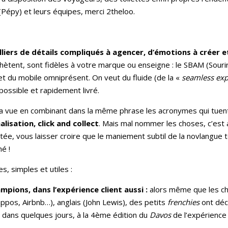
(Pépy) et leurs équipes, merci 2theloo.
milliers de détails compliqués à agencer, d’émotions à créer e
ètent, sont fidèles à votre marque ou enseigne : le SBAM (Sourire
t du mobile omniprésent. On veut du fluide (de la «
seamless exp
 possible et rapidement livré.
la vue en combinant dans la même phrase les acronymes qui tuent,
lisation, click and collect
. Mais mal nommer les choses, c’est 
e, vous laisser croire que le maniement subtil de la novlangue t
é !
s, simples et utiles :
mpions, dans l’expérience client aussi :
alors même que les c
pos, Airbnb…), anglais (John Lewis), des petits
frenchies
ont déci
dans quelques jours, à la 4ème édition du
Davos
de l’expérience 