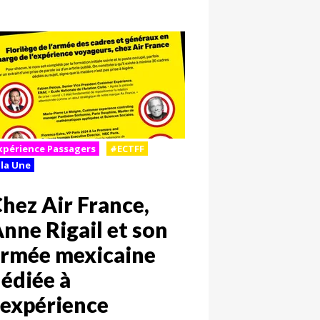
xpérience Passagers
#ECTFF
 la Une
hez Air France,
nne Rigail et son
rmée mexicaine
édiée à
'expérience