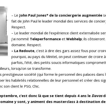
– Le
John Paul Jones* de la conciergerie augmentée
se
fait de John Paul le leader mondial des services de concier
Respect.
– Le leader mondial de l’expérience client externalisée se
j’ai nommé
Teleperformance
et
Webhelp
; ils côtoieront
domaine. Respect.
– La Redoute
, c’est à dire des gars assez fous pour croi
pourquoi, au pays du Minitel, on peut continuer de croire 
parfois, l’été, des petits soucis informatiques compromett
illeurs, lorsqu’on se transforme.
ais prestigieuse société (qui forme le personnel des palaces dan
er les habiletés relationnelles de leur personnel et créer des s
c son client le PSG. Chic.
eptembre, c’est donc là que se tient depuis 4 ans le
Davos
de
domaine y sont, y animent des masterclass à destination de 