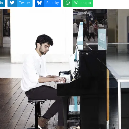
LinkedIn
Twitter
Bluesky
W