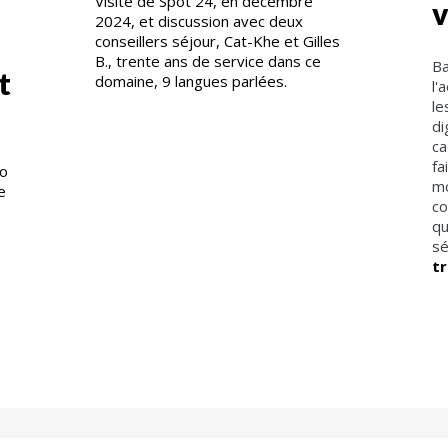
Visite de Spot 24, en décembre
2024, et discussion avec deux
conseillers séjour, Cat-Khe et Gilles
B., trente ans de service dans ce
Ba
t
domaine, 9 langues parlées.
l'
le
di
ca
fa
ro
mo
e
co
qu
sé
t