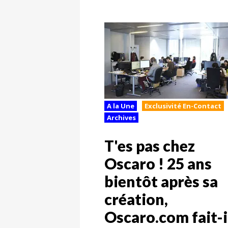
A la Une
Exclusivité En-Contact
Archives
T'es pas chez
Oscaro ! 25 ans
bientôt après sa
création,
Oscaro.com fait-i