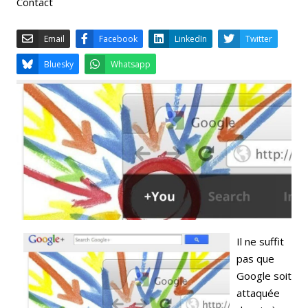
Contact
Email
Facebook
LinkedIn
Bluesky
Whatsapp
Il ne suffit
pas que
Google soit
attaquée