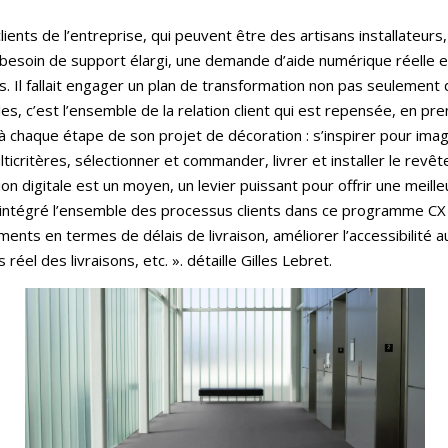
ients de l’entreprise, qui peuvent être des artisans installateurs
 besoin de support élargi, une demande d’aide numérique réelle
s. Il fallait engager un plan de transformation non pas seulement dig
les, c’est l’ensemble de la relation client qui est repensée, en pr
 à chaque étape de son projet de décoration : s’inspirer pour imagi
lticritères, sélectionner et commander, livrer et installer le revê
ion digitale est un moyen, un levier puissant pour offrir une meill
 intégré l’ensemble des processus clients dans ce programme CX 2
ents en termes de délais de livraison, améliorer l’accessibilité au
el des livraisons, etc. ». détaille Gilles Lebret.