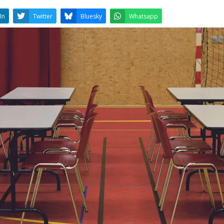
LinkedIn
Twitter
Bluesky
W