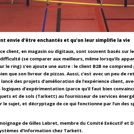
ont envie
d’être enchantés
et qu’on leur
simplifie la vie
e client, en magasin ou digitaux, sont souvent basés sur le
difficulté (se comparer aux meilleurs, même lorsqu’ils appa
ur le ring) s’en ajoute une autre : le client B2B ne compren
bien que son livreur de pizzas. Aussi, c’est avec un peu de 
ancé des projets d’amélioration de l’expérience client, av
 logiques d’expérimentation (parce qu’il faut bien convainc
uets et de sols (Tarkett) au fournisseur de services énergé
r le sujet, et décryptage de ce qui fonctionne par l’un des sp
moignage de Gilles Lebret, membre du Comité Exécutif et D
ystèmes d’Information chez Tarkett.