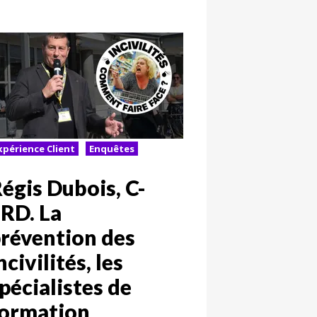
xpérience Client
Enquêtes
égis Dubois, C-
RD. La
révention des
ncivilités, les
pécialistes de
formation