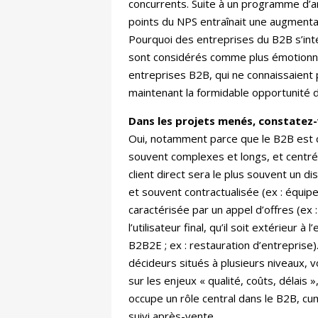
concurrents. Suite à un programme d’a
points du NPS entraînait une augmenta
Pourquoi des entreprises du B2B s’intér
sont considérés comme plus émotionnels
entreprises B2B, qui ne connaissaient p
maintenant la formidable opportunité de
Dans les projets menés, constatez-
Oui, notamment parce que le B2B est 
souvent complexes et longs, et centré
client direct sera le plus souvent un di
et souvent contractualisée (ex : équipe
caractérisée par un appel d’offres (ex 
l’utilisateur final, qu’il soit extérieu
B2B2E ; ex : restauration d’entreprise
décideurs situés à plusieurs niveaux, v
sur les enjeux « qualité, coûts, délais
occupe un rôle central dans le B2B, cum
suivi après-vente.