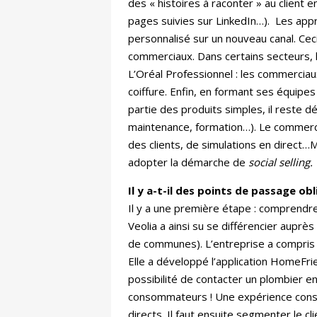
des « histoires à raconter » au client e
pages suivies sur LinkedIn…). Les appr
personnalisé sur un nouveau canal. C
commerciaux. Dans certains secteurs, l
L’Oréal Professionnel : les commercia
coiffure. Enfin, en formant ses équipe
partie des produits simples, il reste 
maintenance, formation…). Le commercial
des clients, de simulations en direct…
adopter la démarche de
social selling.
Il y a-t-il des points de passage ob
Il y a une première étape : comprendre 
Veolia a ainsi su se différencier aupr
de communes). L’entreprise a compris qu
Elle a développé l’application HomeFri
possibilité de contacter un plombier e
consommateurs ! Une expérience consom
directs. Il faut ensuite segmenter le cl