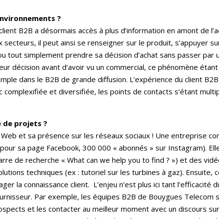
 environnements ?
client B2B a désormais accès à plus d’information en amont de l’a
ecteurs, il peut ainsi se renseigner sur le produit, s’appuyer s
 ou tout simplement prendre sa décision d’achat sans passer par u
eur décision avant d’avoir vu un commercial, ce phénomène étant
mple dans le B2B de grande diffusion. L’expérience du client B2B
 complexifiée et diversifiée, les points de contacts s’étant multi
de projets ?
 Web et sa présence sur les réseaux sociaux ! Une entreprise c
 » pour sa page Facebook, 300 000 « abonnés » sur Instagram). Elle
 barre de recherche « What can we help you to find ? ») et des vi
lutions techniques (ex : tutoriel sur les turbines à gaz). Ensuite, 
er la connaissance client. L’enjeu n’est plus ici tant l’efficacit
-fournisseur. Par exemple, les équipes B2B de Bouygues Telecom s
rospects et les contacter au meilleur moment avec un discours s