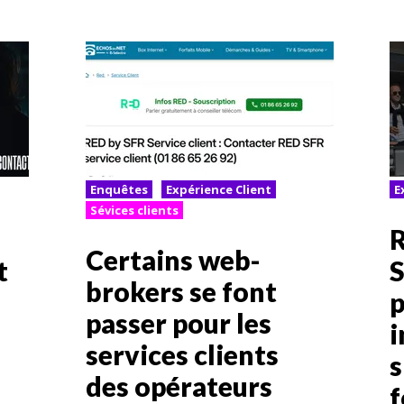
Enquêtes
Expérience Client
E
Sévices clients
R
Certains web-
t
S
brokers se font
p
passer pour les
i
services clients
i
s
des opérateurs