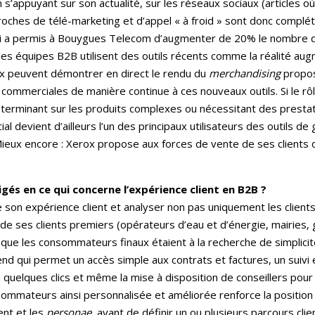
n s’appuyant sur son actualité, sur les réseaux sociaux (articles o
oches de télé-marketing et d’appel « à froid » sont donc complét
eci a permis à Bouygues Telecom d’augmenter de 20% le nombre d
es équipes B2B utilisent des outils récents comme la réalité aug
ux peuvent démontrer en direct le rendu du
merchandising
propos
s commerciales de manière continue à ces nouveaux outils. Si le rô
déterminant sur les produits complexes ou nécessitant des prestat
 devient d’ailleurs l’un des principaux utilisateurs des outils de
Mieux encore : Xerox propose aux forces de vente de ses clients 
ligés en ce qui concerne l’expérience client en B2B ?
son expérience client et analyser non pas uniquement les clients m
ès de ses clients premiers (opérateurs d’eau et d’énergie, mairies
e les consommateurs finaux étaient à la recherche de simplicité d
end qui permet un accès simple aux contrats et factures, un suiv
n quelques clics et même la mise à disposition de conseillers po
mateurs ainsi personnalisée et améliorée renforce la position de
ient et les
personae,
avant de définir un ou plusieurs parcours clien