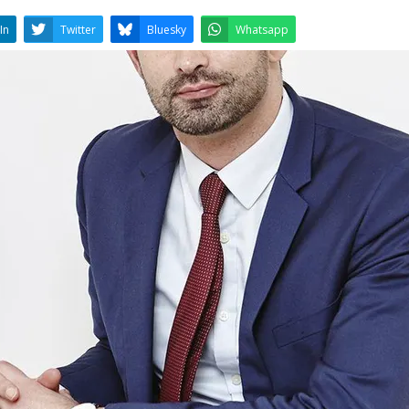
LinkedIn
Twitter
Bluesky
W