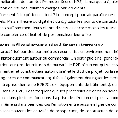
mélioration de son Net Promoter Score (NPS), la marque a égale
tion de 1% des volumes chargés par les clients.
essent à l’expérience client ? Le concept pourrait paraître réser
. Mais à l’heure du digital et du
big data,
les points de contacts 
as suffisamment leurs clients directs et encore moins les utilisat
 combler ce déficit et de personnaliser leur offre.
vous un fil conducteur ou des éléments récurrents ?
caractérisé par des paramètres récurrents : un environnement h
 historiquement autour du commercial. On distingue ainsi général
stributeur (ex : fournitures de bureau), le B2B récurrent qui se car
mentier et constructeur automobile) et le B2B de projet, où la rel
: agences de communication). Il faut également distinguer les secte
r à l’entreprise cliente (le B2B2C ; ex : équipements de bâtiments), 
). Dans le B2B, il est fréquent que les processus de décision soi
oire dans plusieurs fonctions. La prise de décision est plus ratio
 », même si dans bien des cas l’émotion entre aussi en ligne de c
ulant souvent les activités de prospection, de construction de l’