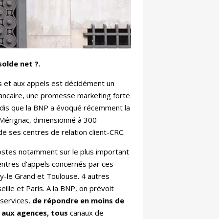
 solde net
?
.
s et aux appels est décidément un
ancaire, une promesse marketing forte
ndis que la BNP a évoqué récemment la
 Mérignac, dimensionné à 300
de ses centres de relation client-CRC.
postes notamment sur le plus important
entres d’appels concernés par ces
sy-le Grand et Toulouse. 4 autres
eille et Paris. A la BNP, on prévoit
 services,
de répondre en moins de
 aux agences, tous
canaux de