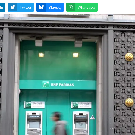
LinkedIn
Twitter
Bluesky
W