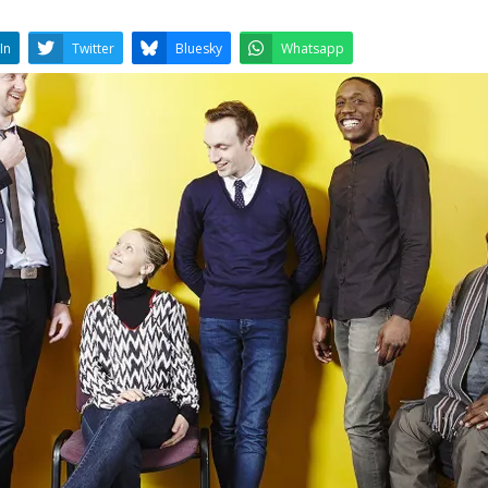
LinkedIn
Twitter
Bluesky
W