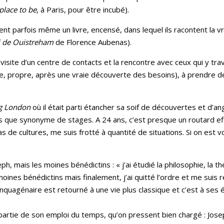
place to be
, à Paris, pour être incubé).
ent parfois même un livre, encensé, dans lequel ils racontent la v
i de Ouistreham
de Florence Aubenas).
visite d’un centre de contacts et la rencontre avec ceux qui y tra
te, propre, après une vraie découverte des besoins), à prendre 
g London
où il était parti étancher sa soif de découvertes et d’a
s que synonyme de stages. A 24 ans, c’est presque un routard eff
s de cultures, me suis frotté à quantité de situations. Si on est vol
ph, mais les moines bénédictins : « j’ai étudié la philosophie, la th
ines bénédictins mais finalement, j’ai quitté l’ordre et me suis 
nquagénaire est retourné à une vie plus classique et c’est à ses é
partie de son emploi du temps, qu’on pressent bien chargé : Jose