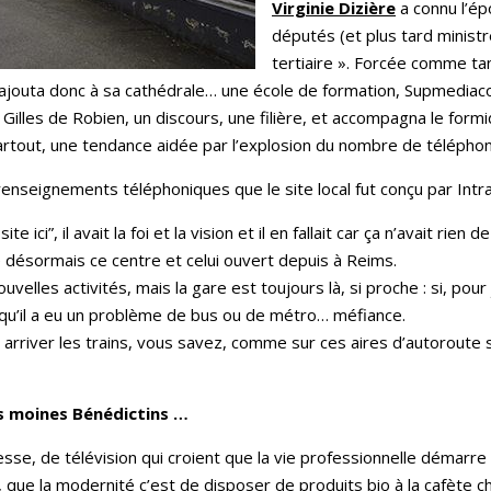
Virginie Dizière
a connu l’ép
députés (et plus tard ministre
tertiaire ». Forcée comme tan
 ajouta donc à sa cathédrale… une école de formation, Supmediac
 Gilles de Robien, un discours, une filière, et accompagna le for
partout, une tendance aidée par l’explosion du nombre de télépho
nseignements téléphoniques que le site local fut conçu par Intrac
site ici”, il avait la foi et la vision et il en fallait car ça n’avait ri
te désormais ce centre et celui ouvert depuis à Reims.
les activités, mais la gare est toujours là, si proche : si, pour j
qu’il a eu un problème de bus ou de métro… méfiance.
 arriver les trains, vous savez, comme sur ces aires d’autoroute s
s moines Bénédictins …
esse, de télévision qui croient que la vie professionnelle démarr
que la modernité c’est de disposer de produits bio à la cafète 