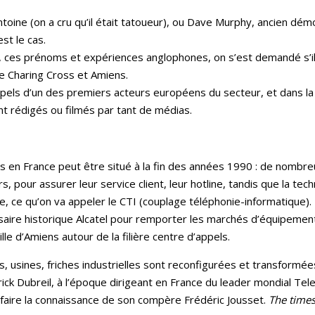
toine (on a cru qu’il était tatoueur), ou Dave Murphy, ancien dé
st le cas.
rs, ces prénoms et expériences anglophones,
on s’est demandé s’il
tre Charing Cross et Amiens
.
pels d’un des premiers acteurs européens du secteur, et dans la
nt rédigés ou filmés par tant de médias.
ls en France peut être situé à la fin des années 1990 : de nombr
rs, pour assurer leur service client, leur hotline, tandis que la 
lle, ce qu’on va appeler le CTI (couplage téléphonie-informatique)
saire historique Alcatel pour remporter les marchés d’équipement 
 d’Amiens autour de la filière centre d’appels.
, usines, friches industrielles sont reconfigurées et transformée
rick Dubreil, à l’époque dirigeant en France du leader mondial Te
t faire la connaissance de son compère Frédéric Jousset.
The times