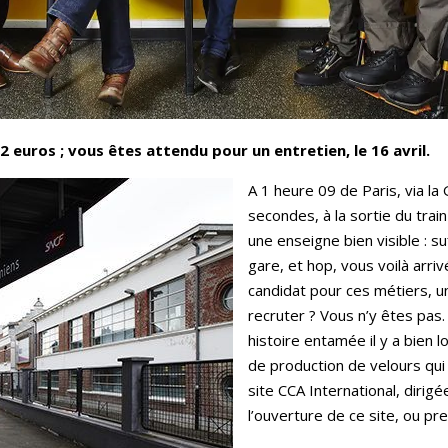
 22 euros ; vous êtes attendu pour un entretien, le 16 avril.
A 1 heure 09 de Paris, via la
secondes, à la sortie du trai
une enseigne bien visible : s
gare, et hop, vous voilà arri
candidat pour ces métiers, un
recruter ? Vous n’y êtes pas.
histoire entamée il y a bien 
de production de velours qui
site CCA International, diri
l’ouverture de ce site, ou pr