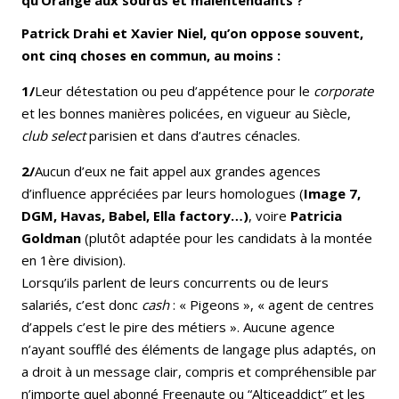
qu’Orange aux sourds et malentendants ?
Patrick Drahi et Xavier Niel, qu’on oppose souvent,
ont cinq choses en commun, au moins :
1/
Leur détestation ou peu d’appétence pour le
corporate
et les bonnes manières policées, en vigueur au Siècle,
club select
parisien et dans d’autres cénacles.
2/
Aucun d’eux ne fait appel aux grandes agences
d’influence appréciées par leurs homologues (
Image 7,
DGM, Havas, Babel, Ella factory…)
, voire
Patricia
Goldman
(plutôt adaptée pour les candidats à la montée
en 1ère division).
Lorsqu’ils parlent de leurs concurrents ou de leurs
salariés, c’est donc
cash
: « Pigeons », « agent de centres
d’appels c’est le pire des métiers ». Aucune agence
n’ayant soufflé des éléments de langage plus adaptés, on
a droit à un message clair, compris et compréhensible par
n’importe quel abonné Freenaute ou “Alticeaddict” et les