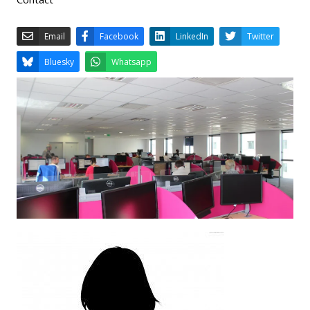
Email
Facebook
LinkedIn
Bluesky
Whatsapp