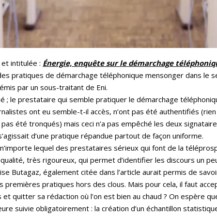
et intitulée :
Énergie, enquête sur le démarchage
téléphoniq
des pratiques de démarchage téléphonique mensonger dans le sec
mis par un sous-traitant de Eni.
ié ; le prestataire qui semble pratiquer le démarchage téléphoniqu
nalistes ont eu semble-t-il accès, n’ont pas été authentifiés (rien
nt pas été tronqués) mais ceci n’a pas empêché les deux signataires
 s’agissait d’une pratique répandue partout de façon uniforme.
n’importe lequel des prestataires sérieux qui font de la téléprosp
 qualité, très rigoureux, qui permet d’identifier les discours un 
prise Butagaz, également citée dans l’article aurait permis de savo
 premières pratiques hors des clous. Mais pour cela, il faut acce
ls et quitter sa rédaction où l’on est bien au chaud ? On espère qu
re suivie obligatoirement : la création d’un échantillon statistiqu