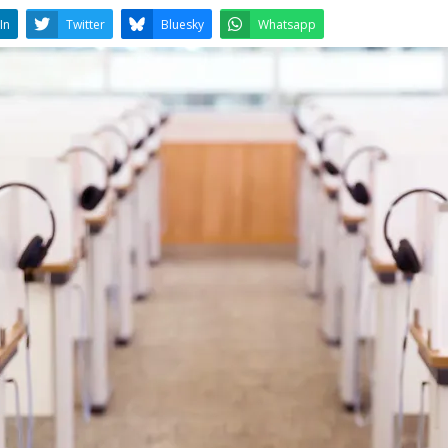
LinkedIn
Twitter
Bluesky
W