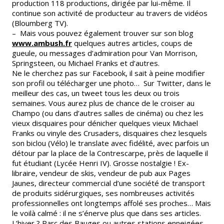
production 118 productions, dirigée par lui-même. Il
continue son activité de producteur au travers de vidéos
(Bloumberg TV).
– Mais vous pouvez également trouver sur son blog
www.ambush.fr
quelques autres articles, coups de
gueule, ou messages d’admiration pour Van Morrison,
Springsteen, ou Michael Franks et d’autres.
Ne le cherchez pas sur Facebook, il sait à peine modifier
son profil ou télécharger une photo… Sur Twitter, dans le
meilleur des cas, un tweet tous les deux ou trois
semaines. Vous aurez plus de chance de le croiser au
Champo (ou dans d’autres salles de cinéma) ou chez les
vieux disquaires pour dénicher quelques vieux Michael
Franks ou vinyle des Crusaders, disquaires chez lesquels
son biclou (Vélo) le translate avec fidélité, avec parfois un
détour par la place de la Contrescarpe, près de laquelle il
fut étudiant (Lycée Henri IV). Grosse nostalgie ! Ex-
libraire, vendeur de skis, vendeur de pub aux Pages
Jaunes, directeur commercial d’une société de transport
de produits sidérurgiques, ses nombreuses activités
professionnelles ont longtemps affolé ses proches… Mais
le voilà calmé : il ne s’énerve plus que dans ses articles.
L’hiver ? Parc des Bauges ou autres stations enneigées